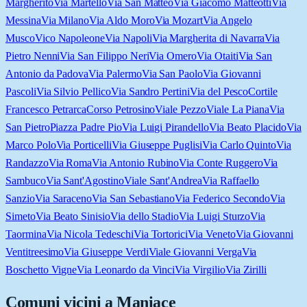
Margherito
Via Martello
Via San Matteo
Via Giacomo Matteotti
Via
Messina
Via Milano
Via Aldo Moro
Via Mozart
Via Angelo
Musco
Vico Napoleone
Via Napoli
Via Margherita di Navarra
Via
Pietro Nenni
Via San Filippo Neri
Via Omero
Via Otaiti
Via San
Antonio da Padova
Via Palermo
Via San Paolo
Via Giovanni
Pascoli
Via Silvio Pellico
Via Sandro Pertini
Via del Pesco
Cortile
Francesco Petrarca
Corso Petrosino
Viale Pezzo
Viale La Piana
Via
San Pietro
Piazza Padre Pio
Via Luigi Pirandello
Via Beato Placido
Via
Marco Polo
Via Porticelli
Via Giuseppe Puglisi
Via Carlo Quinto
Via
Randazzo
Via Roma
Via Antonio Rubino
Via Conte Ruggero
Via
Sambuco
Via Sant'Agostino
Viale Sant'Andrea
Via Raffaello
Sanzio
Via Saraceno
Via San Sebastiano
Via Federico Secondo
Via
Simeto
Via Beato Sinisio
Via dello Stadio
Via Luigi Sturzo
Via
Taormina
Via Nicola Tedeschi
Via Tortorici
Via Veneto
Via Giovanni
Ventitreesimo
Via Giuseppe Verdi
Viale Giovanni Verga
Via
Boschetto Vigne
Via Leonardo da Vinci
Via Virgilio
Via Zirilli
Comuni vicini a
Maniace