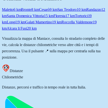
Maletto
6
km
Bronte
8
km
Cesarò
9
km
San Teodoro
10
km
Randazzo
12
km
Santa Domenica Vittoria
15
km
Floresta
17
km
Tortorici
19
km
Longi
19
km
Galati Mamertino
19
km
Roccella Valdemone
19
km
Alcara li Fusi
20
km
Visualizza la mappa di
Maniace
, consulta lo stradario completo delle
vie, calcola le distanze chilometriche verso altre città e i tempi di
percorrenza. Usa il pulsante 📍 sulla mappa per centrarla sulla tua
posizione.
Distanze
Chilometriche
Distanze, percorsi e traffico in tempo reale in tutta Italia.