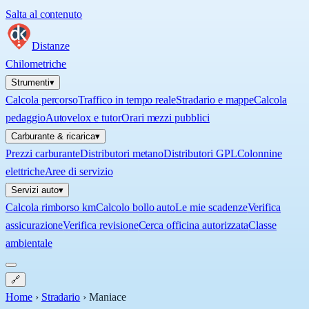
Salta al contenuto
Distanze
Chilometriche
Strumenti
▾
Calcola percorso
Traffico in tempo reale
Stradario e mappe
Calcola
pedaggio
Autovelox e tutor
Orari mezzi pubblici
Carburante & ricarica
▾
Prezzi carburante
Distributori metano
Distributori GPL
Colonnine
elettriche
Aree di servizio
Servizi auto
▾
Calcola rimborso km
Calcolo bollo auto
Le mie scadenze
Verifica
assicurazione
Verifica revisione
Cerca officina autorizzata
Classe
ambientale
🔗
Home
›
Stradario
›
Maniace