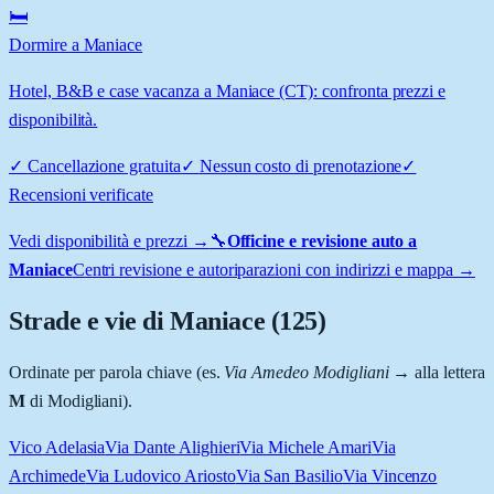
🛏️
Dormire a Maniace
Hotel, B&B e case vacanza a Maniace (CT): confronta prezzi e
disponibilità.
✓
Cancellazione gratuita
✓
Nessun costo di prenotazione
✓
Recensioni verificate
Vedi disponibilità e prezzi →
🔧
Officine e revisione auto a
Maniace
Centri revisione e autoriparazioni con indirizzi e mappa →
Strade e vie di
Maniace
(
125
)
Ordinate per parola chiave (es.
Via Amedeo Modigliani
→ alla lettera
M
di Modigliani).
Vico Adelasia
Via Dante Alighieri
Via Michele Amari
Via
Archimede
Via Ludovico Ariosto
Via San Basilio
Via Vincenzo