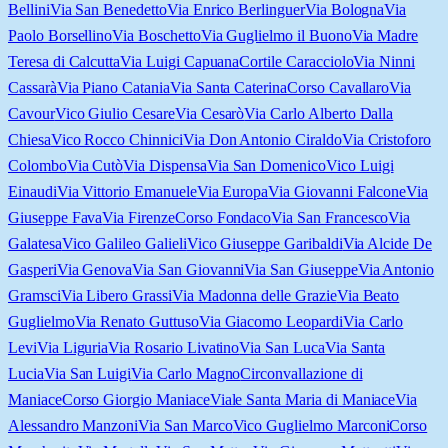
Bellini
Via San Benedetto
Via Enrico Berlinguer
Via Bologna
Via
Paolo Borsellino
Via Boschetto
Via Guglielmo il Buono
Via Madre
Teresa di Calcutta
Via Luigi Capuana
Cortile Caracciolo
Via Ninni
Cassarà
Via Piano Catania
Via Santa Caterina
Corso Cavallaro
Via
Cavour
Vico Giulio Cesare
Via Cesarò
Via Carlo Alberto Dalla
Chiesa
Vico Rocco Chinnici
Via Don Antonio Ciraldo
Via Cristoforo
Colombo
Via Cutò
Via Dispensa
Via San Domenico
Vico Luigi
Einaudi
Via Vittorio Emanuele
Via Europa
Via Giovanni Falcone
Via
Giuseppe Fava
Via Firenze
Corso Fondaco
Via San Francesco
Via
Galatesa
Vico Galileo Galieli
Vico Giuseppe Garibaldi
Via Alcide De
Gasperi
Via Genova
Via San Giovanni
Via San Giuseppe
Via Antonio
Gramsci
Via Libero Grassi
Via Madonna delle Grazie
Via Beato
Guglielmo
Via Renato Guttuso
Via Giacomo Leopardi
Via Carlo
Levi
Via Liguria
Via Rosario Livatino
Via San Luca
Via Santa
Lucia
Via San Luigi
Via Carlo Magno
Circonvallazione di
Maniace
Corso Giorgio Maniace
Viale Santa Maria di Maniace
Via
Alessandro Manzoni
Via San Marco
Vico Guglielmo Marconi
Corso