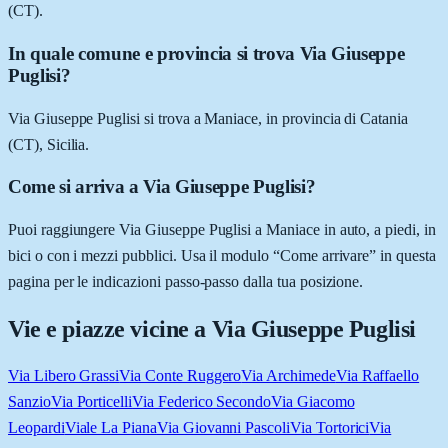
(CT).
In quale comune e provincia si trova Via Giuseppe
Puglisi?
Via Giuseppe Puglisi si trova a Maniace, in provincia di Catania
(CT), Sicilia.
Come si arriva a Via Giuseppe Puglisi?
Puoi raggiungere Via Giuseppe Puglisi a Maniace in auto, a piedi, in
bici o con i mezzi pubblici. Usa il modulo “Come arrivare” in questa
pagina per le indicazioni passo-passo dalla tua posizione.
Vie e piazze vicine a
Via Giuseppe Puglisi
Via Libero Grassi
Via Conte Ruggero
Via Archimede
Via Raffaello
Sanzio
Via Porticelli
Via Federico Secondo
Via Giacomo
Leopardi
Viale La Piana
Via Giovanni Pascoli
Via Tortorici
Via