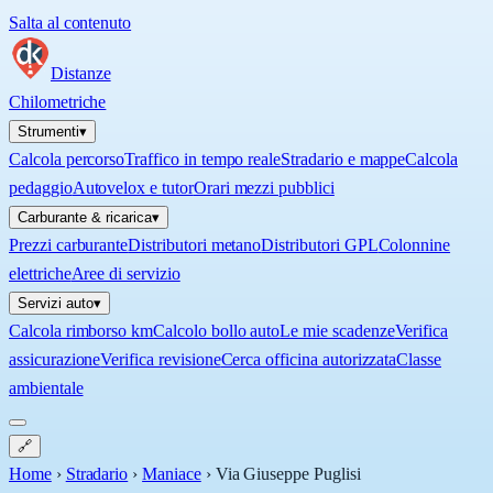
Salta al contenuto
Distanze
Chilometriche
Strumenti
▾
Calcola percorso
Traffico in tempo reale
Stradario e mappe
Calcola
pedaggio
Autovelox e tutor
Orari mezzi pubblici
Carburante & ricarica
▾
Prezzi carburante
Distributori metano
Distributori GPL
Colonnine
elettriche
Aree di servizio
Servizi auto
▾
Calcola rimborso km
Calcolo bollo auto
Le mie scadenze
Verifica
assicurazione
Verifica revisione
Cerca officina autorizzata
Classe
ambientale
🔗
Home
›
Stradario
›
Maniace
›
Via Giuseppe Puglisi