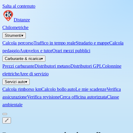
Salta al contenuto
Distanze
Chilometriche
Strumenti
▾
Calcola percorso
Traffico in tempo reale
Stradario e mappe
Calcola
pedaggio
Autovelox e tutor
Orari mezzi pubblici
Carburante & ricarica
▾
Prezzi carburante
Distributori metano
Distributori GPL
Colonnine
elettriche
Aree di servizio
Servizi auto
▾
Calcola rimborso km
Calcolo bollo auto
Le mie scadenze
Verifica
assicurazione
Verifica revisione
Cerca officina autorizzata
Classe
ambientale
🔗