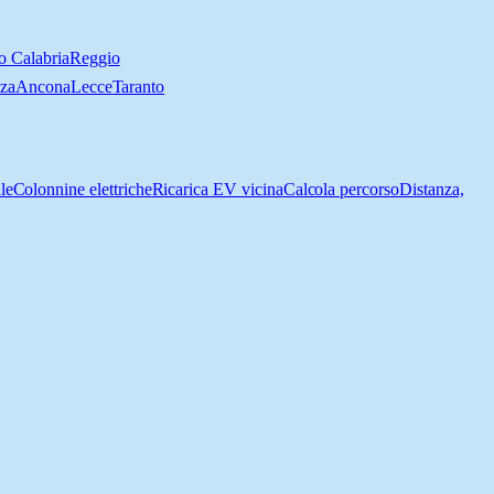
o Calabria
Reggio
nza
Ancona
Lecce
Taranto
le
Colonnine elettriche
Ricarica EV vicina
Calcola percorso
Distanza,