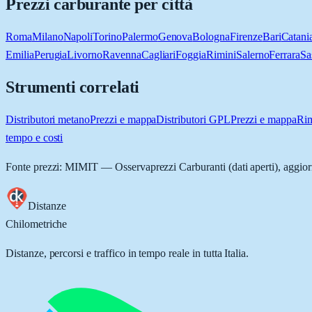
Prezzi carburante per città
Roma
Milano
Napoli
Torino
Palermo
Genova
Bologna
Firenze
Bari
Catani
Emilia
Perugia
Livorno
Ravenna
Cagliari
Foggia
Rimini
Salerno
Ferrara
Sa
Strumenti correlati
Distributori metano
Prezzi e mappa
Distributori GPL
Prezzi e mappa
Rim
tempo e costi
Fonte prezzi: MIMIT — Osservaprezzi Carburanti (dati aperti), aggior
Distanze
Chilometriche
Distanze, percorsi e traffico in tempo reale in tutta Italia.