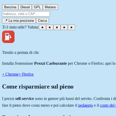
Benzina
Diesel
GPL
Metano
📍 La mia posizione
Cerca
Ti è stato utile? Valuta
:
★
★
★
★
★
Tienilo a portata di clic
Installa l'estensione
Prezzi Carburante
per Chrome
o Firefox
: apri l
+ Chrome
+ Firefox
Come risparmiare sul pieno
I prezzi
self-service
sono in genere più bassi del servito. Confronta i di
fare il pieno dove costa meno e poi calcolare il
pedaggio
e il
costo del