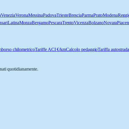
a
Venezia
Verona
Messina
Padova
Trieste
Brescia
Parma
Prato
Modena
Reggi
ssari
Latina
Monza
Bergamo
Pescara
Trento
Vicenza
Bolzano
Novara
Piace
borso chilometrico
Tariffe ACI €/km
Calcolo pedaggio
Tariffa autostrada
nati quotidianamente.