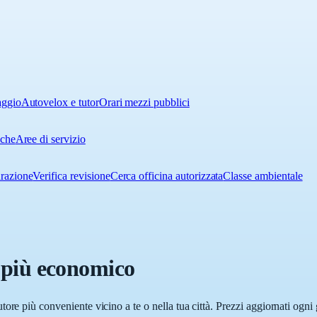
aggio
Autovelox e tutor
Orari mezzi pubblici
iche
Aree di servizio
urazione
Verifica revisione
Cerca officina autorizzata
Classe ambientale
e più economico
butore più conveniente vicino a te o nella tua città. Prezzi aggiornati ogni