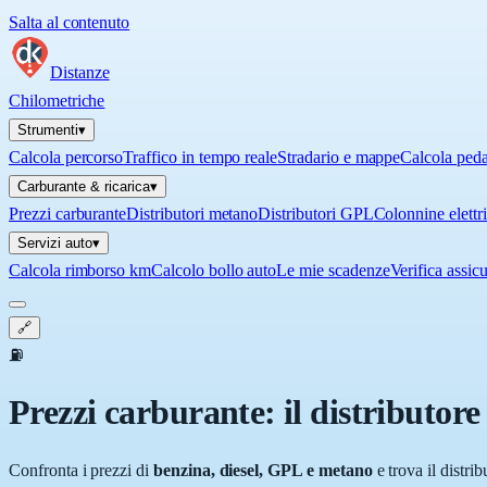
Salta al contenuto
Distanze
Chilometriche
Strumenti
▾
Calcola percorso
Traffico in tempo reale
Stradario e mappe
Calcola ped
Carburante & ricarica
▾
Prezzi carburante
Distributori metano
Distributori GPL
Colonnine elettr
Servizi auto
▾
Calcola rimborso km
Calcolo bollo auto
Le mie scadenze
Verifica assic
🔗
⛽
Prezzi carburante: il distributor
Confronta i prezzi di
benzina, diesel, GPL e metano
e trova il distri