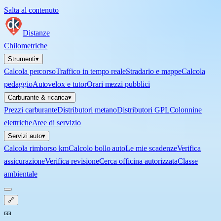
Salta al contenuto
Distanze
Chilometriche
Strumenti
▾
Calcola percorso
Traffico in tempo reale
Stradario e mappe
Calcola
pedaggio
Autovelox e tutor
Orari mezzi pubblici
Carburante & ricarica
▾
Prezzi carburante
Distributori metano
Distributori GPL
Colonnine
elettriche
Aree di servizio
Servizi auto
▾
Calcola rimborso km
Calcolo bollo auto
Le mie scadenze
Verifica
assicurazione
Verifica revisione
Cerca officina autorizzata
Classe
ambientale
🔗
🎫