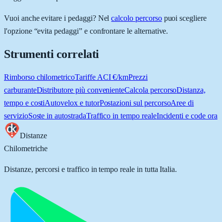
Vuoi anche evitare i pedaggi? Nel
calcolo percorso
puoi scegliere
l'opzione “evita pedaggi” e confrontare le alternative.
Strumenti correlati
Rimborso chilometrico
Tariffe ACI €/km
Prezzi
carburante
Distributore più conveniente
Calcola percorso
Distanza,
tempo e costi
Autovelox e tutor
Postazioni sul percorso
Aree di
servizio
Soste in autostrada
Traffico in tempo reale
Incidenti e code ora
Distanze
Chilometriche
Distanze, percorsi e traffico in tempo reale in tutta Italia.