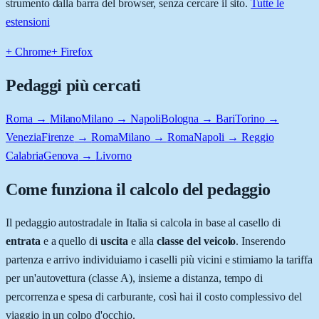
strumento dalla barra del browser, senza cercare il sito.
Tutte le
estensioni
+ Chrome
+ Firefox
Pedaggi più cercati
Roma
→
Milano
Milano
→
Napoli
Bologna
→
Bari
Torino
→
Venezia
Firenze
→
Roma
Milano
→
Roma
Napoli
→
Reggio
Calabria
Genova
→
Livorno
Come funziona il calcolo del pedaggio
Il pedaggio autostradale in Italia si calcola in base al casello di
entrata
e a quello di
uscita
e alla
classe del veicolo
. Inserendo
partenza e arrivo individuiamo i caselli più vicini e stimiamo la tariffa
per un'autovettura (classe A), insieme a distanza, tempo di
percorrenza e spesa di carburante, così hai il costo complessivo del
viaggio in un colpo d'occhio.