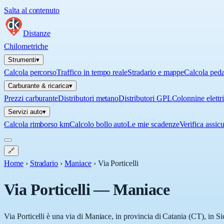
Salta al contenuto
Distanze
Chilometriche
Strumenti
▾
Calcola percorso
Traffico in tempo reale
Stradario e mappe
Calcola ped
Carburante & ricarica
▾
Prezzi carburante
Distributori metano
Distributori GPL
Colonnine elettr
Servizi auto
▾
Calcola rimborso km
Calcolo bollo auto
Le mie scadenze
Verifica assic
🔗
Home
›
Stradario
›
Maniace
›
Via Porticelli
Via Porticelli
—
Maniace
Via Porticelli è una via di Maniace, in provincia di Catania (CT), in Si