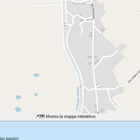
📍
🗺️ Mostra la mappa interattiva
sso passo)