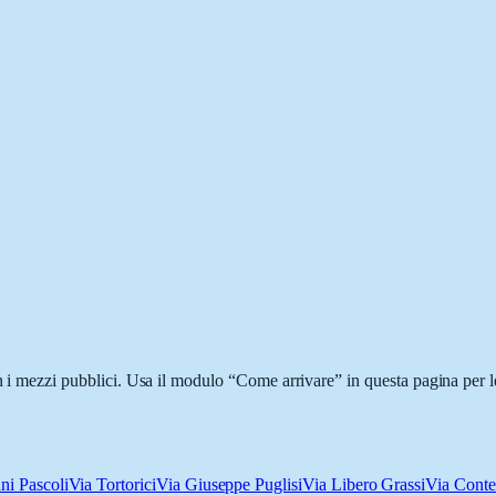
on i mezzi pubblici. Usa il modulo “Come arrivare” in questa pagina per l
ni Pascoli
Via Tortorici
Via Giuseppe Puglisi
Via Libero Grassi
Via Cont