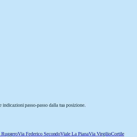
e indicazioni passo-passo dalla tua posizione.
e Ruggero
Via Federico Secondo
Viale La Piana
Via Virgilio
Cortile