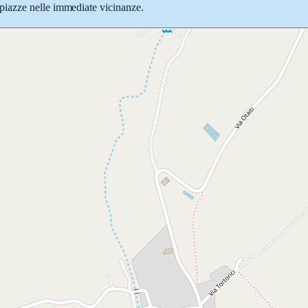
 e piazze nelle immediate vicinanze.