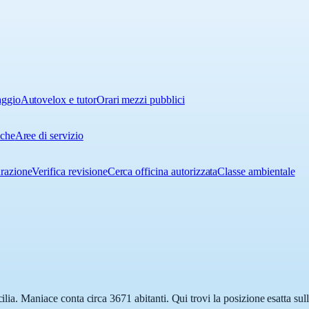
aggio
Autovelox e tutor
Orari mezzi pubblici
iche
Aree di servizio
urazione
Verifica revisione
Cerca officina autorizzata
Classe ambientale
cilia. Maniace conta circa 3671 abitanti. Qui trovi la posizione esatta s