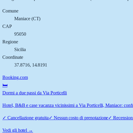
Comune
Maniace
(
CT
)
CAP
95050
Regione
Sicilia
Coordinate
37.8716
,
14.8191
Booking.com
🛏️
Dormi a due passi da Via Porticelli
Hotel, B&B e case vacanza vicinissimi a Via Porticelli, Maniace: confro
✓
Cancellazione gratuita
✓
Nessun costo di prenotazione
✓
Recensioni
Vedi gli hotel →