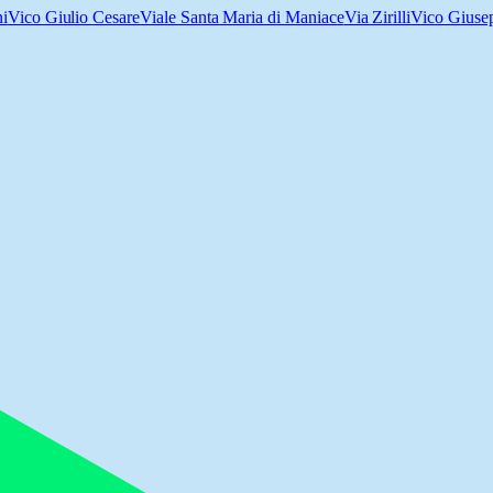
i
Vico Giulio Cesare
Viale Santa Maria di Maniace
Via Zirilli
Vico Giusep