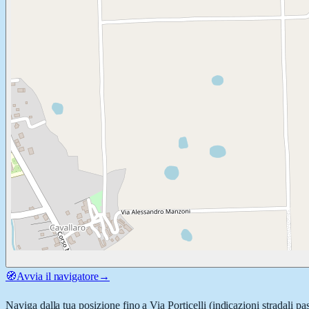
🧭
Avvia il navigatore
→
Naviga dalla tua posizione fino a
Via Porticelli
(indicazioni stradali pa