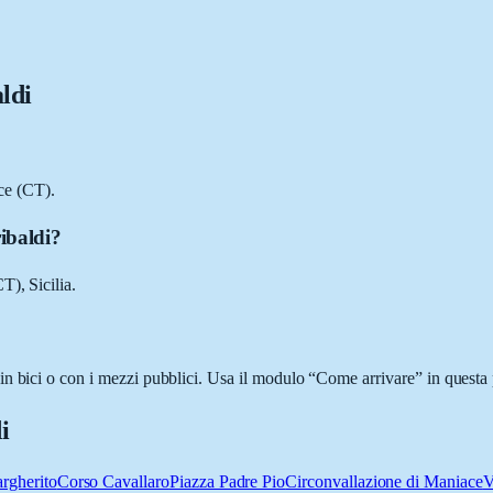
ldi
ce (CT).
ibaldi?
T), Sicilia.
n bici o con i mezzi pubblici. Usa il modulo “Come arrivare” in questa p
i
rgherito
Corso Cavallaro
Piazza Padre Pio
Circonvallazione di Maniace
V