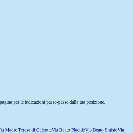
agina per le indicazioni passo-passo dalla tua posizione.
ia Madre Teresa di Calcutta
Via Beato Placido
Via Beato Sinisio
Via