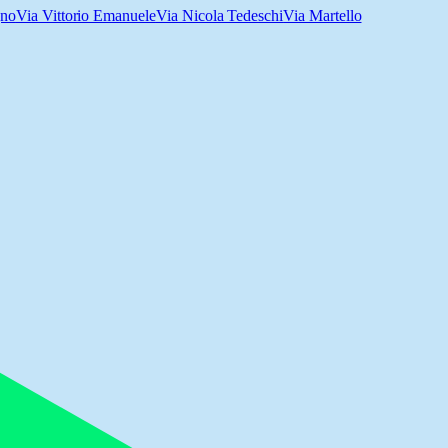
gno
Via Vittorio Emanuele
Via Nicola Tedeschi
Via Martello