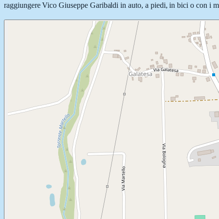
raggiungere Vico Giuseppe Garibaldi in auto, a piedi, in bici o con i me