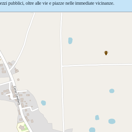
zzi pubblici, oltre alle vie e piazze nelle immediate vicinanze.