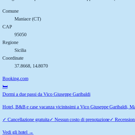
Comune
Maniace
(
CT
)
CAP
95050
Regione
Sicilia
Coordinate
37.8668
,
14.8070
Booking.com
🛏️
Dormi a due passi da Vico Giuseppe Garibaldi
Hotel, B&B e case vacanza vicinissimi a Vico Giuseppe Garibaldi, Mani
✓
Cancellazione gratuita
✓
Nessun costo di prenotazione
✓
Recensioni
Vedi gli hotel →