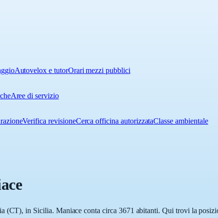
aggio
Autovelox e tutor
Orari mezzi pubblici
iche
Aree di servizio
urazione
Verifica revisione
Cerca officina autorizzata
Classe ambientale
ace
(CT), in Sicilia. Maniace conta circa 3671 abitanti. Qui trovi la posizi