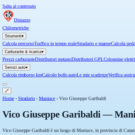
Salta al contenuto
Distanze
Chilometriche
Strumenti
▾
Calcola percorso
Traffico in tempo reale
Stradario e mappe
Calcola ped
Carburante & ricarica
▾
Prezzi carburante
Distributori metano
Distributori GPL
Colonnine elettr
Servizi auto
▾
Calcola rimborso km
Calcolo bollo auto
Le mie scadenze
Verifica assic
🔗
Home
›
Stradario
›
Maniace
›
Vico Giuseppe Garibaldi
Vico Giuseppe Garibaldi
—
Mani
Vico Giuseppe Garibaldi è un luogo di Maniace, in provincia di Catania 