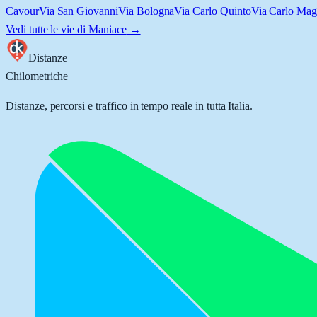
Cavour
Via San Giovanni
Via Bologna
Via Carlo Quinto
Via Carlo Ma
Vedi tutte le vie di
Maniace
→
Distanze
Chilometriche
Distanze, percorsi e traffico in tempo reale in tutta Italia.