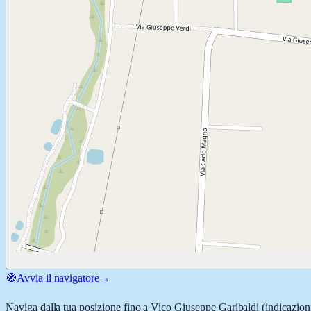
🧭
Avvia il navigatore
→
Naviga dalla tua posizione fino a
Vico Giuseppe Garibaldi
(indicazioni