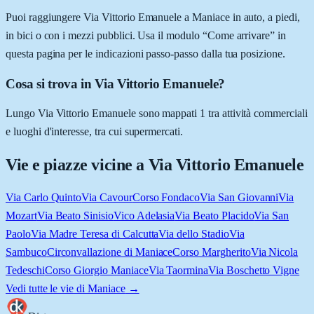
Puoi raggiungere Via Vittorio Emanuele a Maniace in auto, a piedi,
in bici o con i mezzi pubblici. Usa il modulo “Come arrivare” in
questa pagina per le indicazioni passo-passo dalla tua posizione.
Cosa si trova in Via Vittorio Emanuele?
Lungo Via Vittorio Emanuele sono mappati 1 tra attività commerciali
e luoghi d'interesse, tra cui supermercati.
Vie e piazze vicine a
Via Vittorio Emanuele
Via Carlo Quinto
Via Cavour
Corso Fondaco
Via San Giovanni
Via
Mozart
Via Beato Sinisio
Vico Adelasia
Via Beato Placido
Via San
Paolo
Via Madre Teresa di Calcutta
Via dello Stadio
Via
Sambuco
Circonvallazione di Maniace
Corso Margherito
Via Nicola
Tedeschi
Corso Giorgio Maniace
Via Taormina
Via Boschetto Vigne
Vedi tutte le vie di
Maniace
→