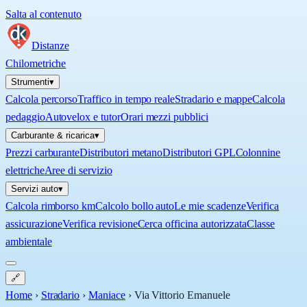
Salta al contenuto
Distanze
Chilometriche
Strumenti
▾
Calcola percorso
Traffico in tempo reale
Stradario e mappe
Calcola
pedaggio
Autovelox e tutor
Orari mezzi pubblici
Carburante & ricarica
▾
Prezzi carburante
Distributori metano
Distributori GPL
Colonnine
elettriche
Aree di servizio
Servizi auto
▾
Calcola rimborso km
Calcolo bollo auto
Le mie scadenze
Verifica
assicurazione
Verifica revisione
Cerca officina autorizzata
Classe
ambientale
🔗
Home
›
Stradario
›
Maniace
›
Via Vittorio Emanuele