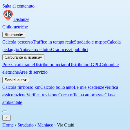
Salta al contenuto
Distanze
Chilometriche
Strumenti
▾
Calcola percorso
Traffico in tempo reale
Stradario e mappe
Calcola
pedaggio
Autovelox e tutor
Orari mezzi pubblici
Carburante & ricarica
▾
Prezzi carburante
Distributori metano
Distributori GPL
Colonnine
elettriche
Aree di servizio
Servizi auto
▾
Calcola rimborso km
Calcolo bollo auto
Le mie scadenze
Verifica
assicurazione
Verifica revisione
Cerca officina autorizzata
Classe
ambientale
🔗
Home
›
Stradario
›
Maniace
›
Via Otaiti