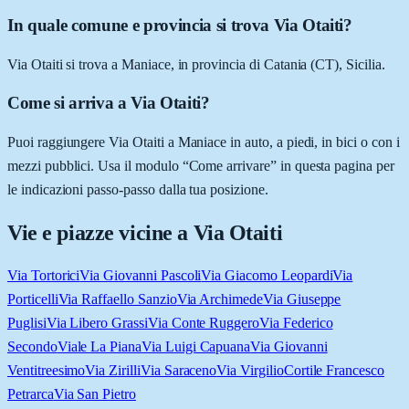
In quale comune e provincia si trova Via Otaiti?
Via Otaiti si trova a Maniace, in provincia di Catania (CT), Sicilia.
Come si arriva a Via Otaiti?
Puoi raggiungere Via Otaiti a Maniace in auto, a piedi, in bici o con i
mezzi pubblici. Usa il modulo “Come arrivare” in questa pagina per
le indicazioni passo-passo dalla tua posizione.
Vie e piazze vicine a
Via Otaiti
Via Tortorici
Via Giovanni Pascoli
Via Giacomo Leopardi
Via
Porticelli
Via Raffaello Sanzio
Via Archimede
Via Giuseppe
Puglisi
Via Libero Grassi
Via Conte Ruggero
Via Federico
Secondo
Viale La Piana
Via Luigi Capuana
Via Giovanni
Ventitreesimo
Via Zirilli
Via Saraceno
Via Virgilio
Cortile Francesco
Petrarca
Via San Pietro