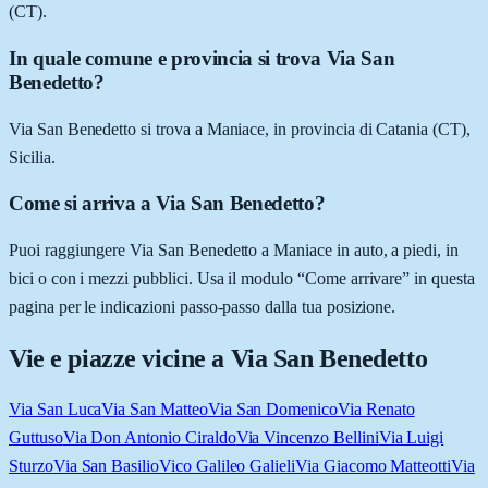
(CT).
In quale comune e provincia si trova Via San
Benedetto?
Via San Benedetto si trova a Maniace, in provincia di Catania (CT),
Sicilia.
Come si arriva a Via San Benedetto?
Puoi raggiungere Via San Benedetto a Maniace in auto, a piedi, in
bici o con i mezzi pubblici. Usa il modulo “Come arrivare” in questa
pagina per le indicazioni passo-passo dalla tua posizione.
Vie e piazze vicine a
Via San Benedetto
Via San Luca
Via San Matteo
Via San Domenico
Via Renato
Guttuso
Via Don Antonio Ciraldo
Via Vincenzo Bellini
Via Luigi
Sturzo
Via San Basilio
Vico Galileo Galieli
Via Giacomo Matteotti
Via