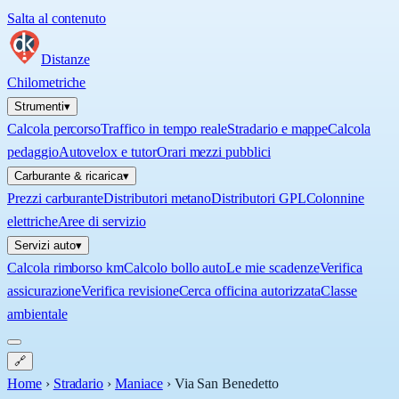
Salta al contenuto
Distanze
Chilometriche
Strumenti
▾
Calcola percorso
Traffico in tempo reale
Stradario e mappe
Calcola
pedaggio
Autovelox e tutor
Orari mezzi pubblici
Carburante & ricarica
▾
Prezzi carburante
Distributori metano
Distributori GPL
Colonnine
elettriche
Aree di servizio
Servizi auto
▾
Calcola rimborso km
Calcolo bollo auto
Le mie scadenze
Verifica
assicurazione
Verifica revisione
Cerca officina autorizzata
Classe
ambientale
🔗
Home
›
Stradario
›
Maniace
›
Via San Benedetto