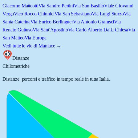
Giacomo Matteotti
Via Sandro Pertini
Via San Basilio
Viale Giovanni
Verga
Vico Rocco Chinnici
Via San Sebastiano
Via Luigi Sturzo
Via
Santa Caterina
Via Enrico Berlinguer
Via Antonio Gramsci
Via
Renato Guttuso
Via Sant'Agostino
Via Carlo Alberto Dalla Chiesa
Via
San Matteo
Via Europa
Vedi tutte le vie di
Maniace
→
Distanze
Chilometriche
Distanze, percorsi e traffico in tempo reale in tutta Italia.