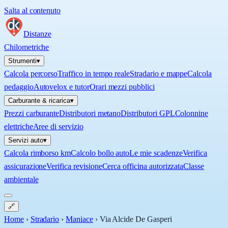
Salta al contenuto
Distanze
Chilometriche
Strumenti
▾
Calcola percorso
Traffico in tempo reale
Stradario e mappe
Calcola
pedaggio
Autovelox e tutor
Orari mezzi pubblici
Carburante & ricarica
▾
Prezzi carburante
Distributori metano
Distributori GPL
Colonnine
elettriche
Aree di servizio
Servizi auto
▾
Calcola rimborso km
Calcolo bollo auto
Le mie scadenze
Verifica
assicurazione
Verifica revisione
Cerca officina autorizzata
Classe
ambientale
🔗
Home
›
Stradario
›
Maniace
›
Via Alcide De Gasperi