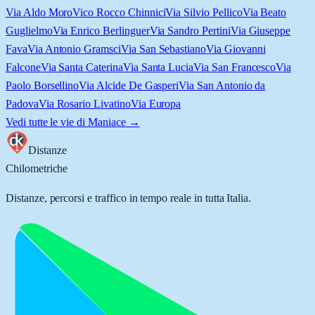
Via Aldo Moro
Vico Rocco Chinnici
Via Silvio Pellico
Via Beato
Guglielmo
Via Enrico Berlinguer
Via Sandro Pertini
Via Giuseppe
Fava
Via Antonio Gramsci
Via San Sebastiano
Via Giovanni
Falcone
Via Santa Caterina
Via Santa Lucia
Via San Francesco
Via
Paolo Borsellino
Via Alcide De Gasperi
Via San Antonio da
Padova
Via Rosario Livatino
Via Europa
Vedi tutte le vie di
Maniace
→
Distanze
Chilometriche
Distanze, percorsi e traffico in tempo reale in tutta Italia.