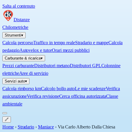
Salta al contenuto
Distanze
Chilometriche
Strumenti
▾
Calcola percorso
Traffico in tempo reale
Stradario e mappe
Calcola
pedaggio
Autovelox e tutor
Orari mezzi pubblici
Carburante & ricarica
▾
Prezzi carburante
Distributori metano
Distributori GPL
Colonnine
elettriche
Aree di servizio
Servizi auto
▾
Calcola rimborso km
Calcolo bollo auto
Le mie scadenze
Verifica
assicurazione
Verifica revisione
Cerca officina autorizzata
Classe
ambientale
🔗
Home
›
Stradario
›
Maniace
›
Via Carlo Alberto Dalla Chiesa