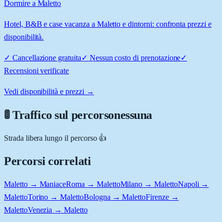
Dormire a Maletto
Hotel, B&B e case vacanza a Maletto e dintorni: confronta prezzi e
disponibilità.
✓
Cancellazione gratuita
✓
Nessun costo di prenotazione
✓
Recensioni verificate
Vedi disponibilità e prezzi →
🚦 Traffico sul percorso
nessuna
Strada libera lungo il percorso 👍
Percorsi correlati
Maletto → Maniace
Roma → Maletto
Milano → Maletto
Napoli →
Maletto
Torino → Maletto
Bologna → Maletto
Firenze →
Maletto
Venezia → Maletto