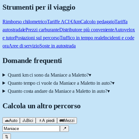
Strumenti per il viaggio
Rimborso chilometrico
Tariffe ACI €/km
Calcolo pedaggio
Tariffa
autostradale
Prezzi carburante
Distributore più conveniente
Autovelox
e tutor
Postazioni sul percorso
Traffico in tempo reale
Incidenti e code
ora
Aree di servizio
Soste in autostrada
Domande frequenti
Quanti km ci sono da Maniace a Maletto?
▾
Quanto tempo ci vuole da Maniace a Maletto in auto?
▾
Quanto costa andare da Maniace a Maletto in auto?
▾
Calcola un altro percorso
🚗
Auto
🚴
Bici
🚶
A piedi
🚌
Mezzi
📍
⇅