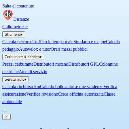
Salta al contenuto
Distanze
Chilometriche
Strumenti
▾
Calcola percorso
Traffico in tempo reale
Stradario e mappe
Calcola
pedaggio
Autovelox e tutor
Orari mezzi pubblici
Carburante & ricarica
▾
Prezzi carburante
Distributori metano
Distributori GPL
Colonnine
elettriche
Aree di servizio
Servizi auto
▾
Calcola rimborso km
Calcolo bollo auto
Le mie scadenze
Verifica
assicurazione
Verifica revisione
Cerca officina autorizzata
Classe
ambientale
🔗