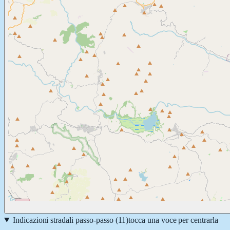
Indicazioni stradali passo-passo (
11
)
tocca una voce per centrarla