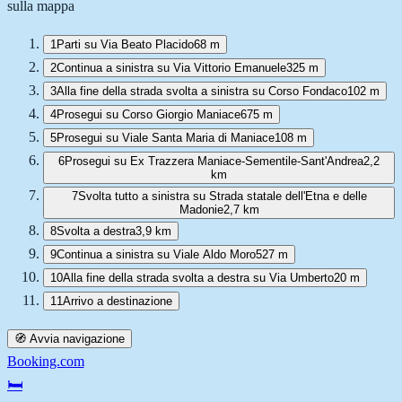
sulla mappa
1
Parti su Via Beato Placido
68 m
2
Continua a sinistra su Via Vittorio Emanuele
325 m
3
Alla fine della strada svolta a sinistra su Corso Fondaco
102 m
4
Prosegui su Corso Giorgio Maniace
675 m
5
Prosegui su Viale Santa Maria di Maniace
108 m
6
Prosegui su Ex Trazzera Maniace-Sementile-Sant'Andrea
2,2
km
7
Svolta tutto a sinistra su Strada statale dell'Etna e delle
Madonie
2,7 km
8
Svolta a destra
3,9 km
9
Continua a sinistra su Viale Aldo Moro
527 m
10
Alla fine della strada svolta a destra su Via Umberto
20 m
11
Arrivo a destinazione
🧭 Avvia navigazione
Booking.com
🛏️