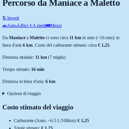
Percorso da Maniace a Maletto
⇅ Inverti
🚗
Auto
🚴
Bici
🚶
A piedi
🚌
Mezzi
Da
Maniace
a
Maletto
ci sono circa
11
km
in auto (~
16 min
); in
linea d'aria
6
km
.
Costo del carburante stimato: circa
€ 1,25
.
Distanza stradale
:
11
km
(
7
miglia)
Tempo stimato:
16 min
Distanza in linea d'aria:
6
km
Opzioni di viaggio
Costo stimato del viaggio
Carburante (
Auto
, ~
6.5
L
/100km):
€ 1,25
Totale stimato:
€ 1,25