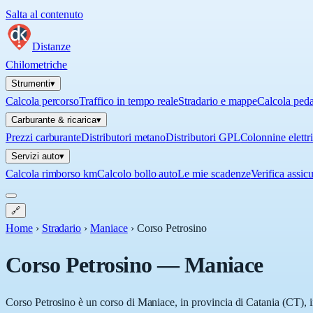
Salta al contenuto
Distanze
Chilometriche
Strumenti
▾
Calcola percorso
Traffico in tempo reale
Stradario e mappe
Calcola ped
Carburante & ricarica
▾
Prezzi carburante
Distributori metano
Distributori GPL
Colonnine elettr
Servizi auto
▾
Calcola rimborso km
Calcolo bollo auto
Le mie scadenze
Verifica assic
🔗
Home
›
Stradario
›
Maniace
›
Corso Petrosino
Corso Petrosino
—
Maniace
Corso Petrosino è un corso di Maniace, in provincia di Catania (CT), in