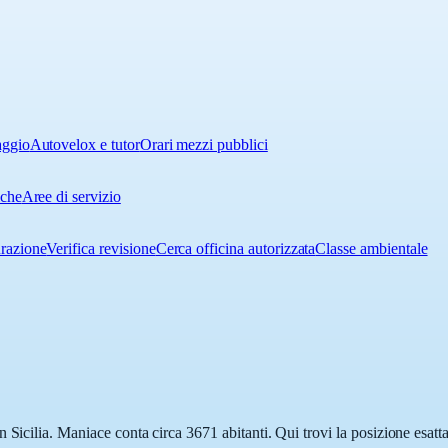
aggio
Autovelox e tutor
Orari mezzi pubblici
iche
Aree di servizio
urazione
Verifica revisione
Cerca officina autorizzata
Classe ambientale
 Sicilia. Maniace conta circa 3671 abitanti. Qui trovi la posizione esatt