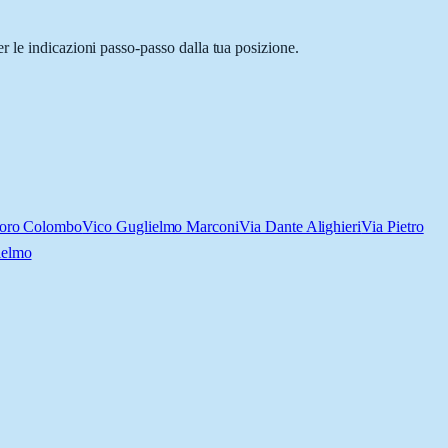
r le indicazioni passo-passo dalla tua posizione.
foro Colombo
Vico Guglielmo Marconi
Via Dante Alighieri
Via Pietro
ielmo