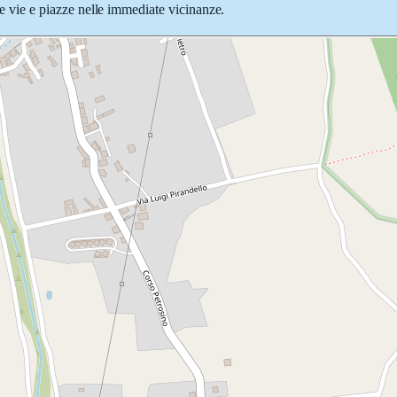
lle vie e piazze nelle immediate vicinanze.