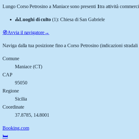
Lungo
Corso Petrosino
a
Maniace
sono presenti
1
tra attività commerc
⛪
Luoghi di culto
(
1
)
:
Chiesa di San Gabriele
🧭
Avvia il navigatore
→
Naviga dalla tua posizione fino a
Corso Petrosino
(indicazioni stradali
Comune
Maniace
(
CT
)
CAP
95050
Regione
Sicilia
Coordinate
37.8785
,
14.8001
Booking.com
🛏️