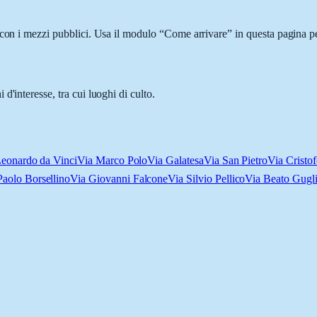
 con i mezzi pubblici. Usa il modulo “Come arrivare” in questa pagina pe
'interesse, tra cui luoghi di culto.
Leonardo da Vinci
Via Marco Polo
Via Galatesa
Via San Pietro
Via Cristo
Paolo Borsellino
Via Giovanni Falcone
Via Silvio Pellico
Via Beato Gugl