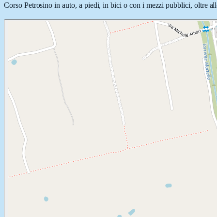
Corso Petrosino in auto, a piedi, in bici o con i mezzi pubblici, oltre a