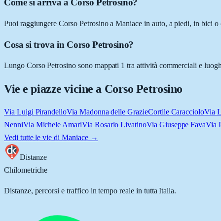
Come si arriva a Corso Petrosino?
Puoi raggiungere Corso Petrosino a Maniace in auto, a piedi, in bici o
Cosa si trova in Corso Petrosino?
Lungo Corso Petrosino sono mappati 1 tra attività commerciali e luoghi d
Vie e piazze vicine a
Corso Petrosino
Via Luigi Pirandello
Via Madonna delle Grazie
Cortile Caracciolo
Via 
Nenni
Via Michele Amari
Via Rosario Livatino
Via Giuseppe Fava
Via 
Vedi tutte le vie di
Maniace
→
Distanze
Chilometriche
Distanze, percorsi e traffico in tempo reale in tutta Italia.