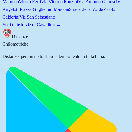
Marucco
Vicolo Ferri
Via Vittorio Ranzini
Via Antonio Gramsci
Via
Angelotti
Piazza Guglielmo Marconi
Strada della Vorda
Vicolo
Calderini
Via San Sebastiano
Vedi tutte le vie di
Cavallirio
→
Distanze
Chilometriche
Distanze, percorsi e traffico in tempo reale in tutta Italia.