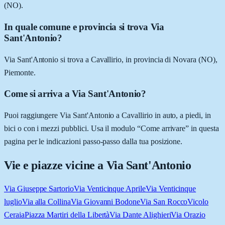
(NO).
In quale comune e provincia si trova Via
Sant'Antonio?
Via Sant'Antonio si trova a Cavallirio, in provincia di Novara (NO),
Piemonte.
Come si arriva a Via Sant'Antonio?
Puoi raggiungere Via Sant'Antonio a Cavallirio in auto, a piedi, in
bici o con i mezzi pubblici. Usa il modulo “Come arrivare” in questa
pagina per le indicazioni passo-passo dalla tua posizione.
Vie e piazze vicine a
Via Sant'Antonio
Via Giuseppe Sartorio
Via Venticinque Aprile
Via Venticinque
luglio
Via alla Collina
Via Giovanni Bodone
Via San Rocco
Vicolo
Ceraia
Piazza Martiri della Libertà
Via Dante Alighieri
Via Orazio