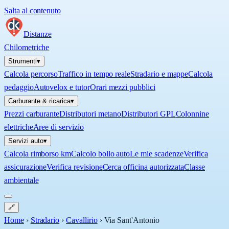
Salta al contenuto
Distanze
Chilometriche
Strumenti
▾
Calcola percorso
Traffico in tempo reale
Stradario e mappe
Calcola
pedaggio
Autovelox e tutor
Orari mezzi pubblici
Carburante & ricarica
▾
Prezzi carburante
Distributori metano
Distributori GPL
Colonnine
elettriche
Aree di servizio
Servizi auto
▾
Calcola rimborso km
Calcolo bollo auto
Le mie scadenze
Verifica
assicurazione
Verifica revisione
Cerca officina autorizzata
Classe
ambientale
🔗
Home
›
Stradario
›
Cavallirio
›
Via Sant'Antonio