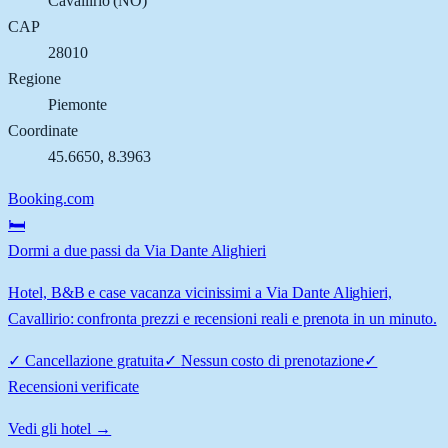
Cavallirio
(
NO
)
CAP
28010
Regione
Piemonte
Coordinate
45.6650
,
8.3963
Booking.com
🛏️
Dormi a due passi da Via Dante Alighieri
Hotel, B&B e case vacanza vicinissimi a Via Dante Alighieri,
Cavallirio: confronta prezzi e recensioni reali e prenota in un minuto.
✓
Cancellazione gratuita
✓
Nessun costo di prenotazione
✓
Recensioni verificate
Vedi gli hotel →