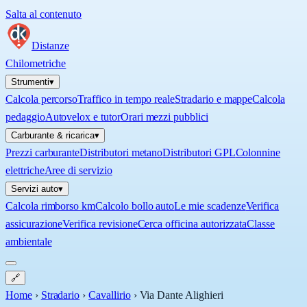
Salta al contenuto
Distanze
Chilometriche
Strumenti
▾
Calcola percorso
Traffico in tempo reale
Stradario e mappe
Calcola
pedaggio
Autovelox e tutor
Orari mezzi pubblici
Carburante & ricarica
▾
Prezzi carburante
Distributori metano
Distributori GPL
Colonnine
elettriche
Aree di servizio
Servizi auto
▾
Calcola rimborso km
Calcolo bollo auto
Le mie scadenze
Verifica
assicurazione
Verifica revisione
Cerca officina autorizzata
Classe
ambientale
🔗
Home
›
Stradario
›
Cavallirio
›
Via Dante Alighieri