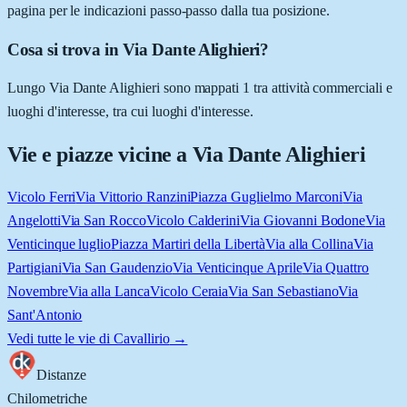
pagina per le indicazioni passo-passo dalla tua posizione.
Cosa si trova in Via Dante Alighieri?
Lungo Via Dante Alighieri sono mappati 1 tra attività commerciali e
luoghi d'interesse, tra cui luoghi d'interesse.
Vie e piazze vicine a
Via Dante Alighieri
Vicolo Ferri
Via Vittorio Ranzini
Piazza Guglielmo Marconi
Via
Angelotti
Via San Rocco
Vicolo Calderini
Via Giovanni Bodone
Via
Venticinque luglio
Piazza Martiri della Libertà
Via alla Collina
Via
Partigiani
Via San Gaudenzio
Via Venticinque Aprile
Via Quattro
Novembre
Via alla Lanca
Vicolo Ceraia
Via San Sebastiano
Via
Sant'Antonio
Vedi tutte le vie di
Cavallirio
→
Distanze
Chilometriche