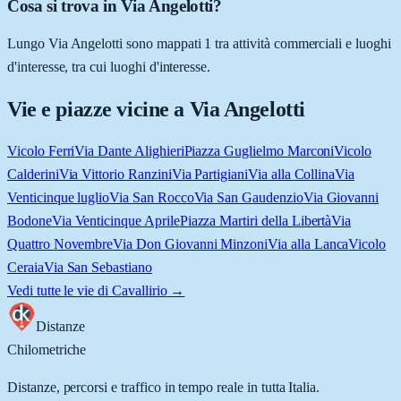
Cosa si trova in Via Angelotti?
Lungo Via Angelotti sono mappati 1 tra attività commerciali e luoghi
d'interesse, tra cui luoghi d'interesse.
Vie e piazze vicine a
Via Angelotti
Vicolo Ferri
Via Dante Alighieri
Piazza Guglielmo Marconi
Vicolo
Calderini
Via Vittorio Ranzini
Via Partigiani
Via alla Collina
Via
Venticinque luglio
Via San Rocco
Via San Gaudenzio
Via Giovanni
Bodone
Via Venticinque Aprile
Piazza Martiri della Libertà
Via
Quattro Novembre
Via Don Giovanni Minzoni
Via alla Lanca
Vicolo
Ceraia
Via San Sebastiano
Vedi tutte le vie di
Cavallirio
→
Distanze
Chilometriche
Distanze, percorsi e traffico in tempo reale in tutta Italia.