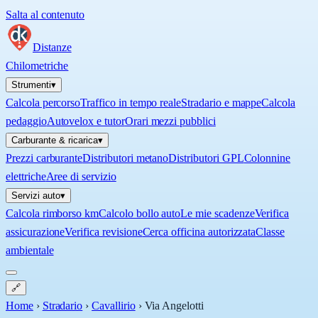
Salta al contenuto
Distanze
Chilometriche
Strumenti
▾
Calcola percorso
Traffico in tempo reale
Stradario e mappe
Calcola
pedaggio
Autovelox e tutor
Orari mezzi pubblici
Carburante & ricarica
▾
Prezzi carburante
Distributori metano
Distributori GPL
Colonnine
elettriche
Aree di servizio
Servizi auto
▾
Calcola rimborso km
Calcolo bollo auto
Le mie scadenze
Verifica
assicurazione
Verifica revisione
Cerca officina autorizzata
Classe
ambientale
🔗
Home
›
Stradario
›
Cavallirio
›
Via Angelotti