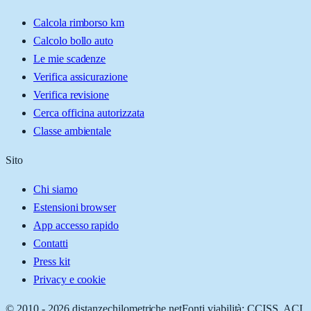
Calcola rimborso km
Calcolo bollo auto
Le mie scadenze
Verifica assicurazione
Verifica revisione
Cerca officina autorizzata
Classe ambientale
Sito
Chi siamo
Estensioni browser
App accesso rapido
Contatti
Press kit
Privacy e cookie
© 2010 -
2026
distanzechilometriche.net
Fonti viabilità: CCISS, ACI,