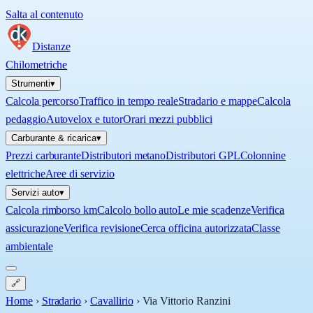
Salta al contenuto
Distanze
Chilometriche
Strumenti
▾
Calcola percorso
Traffico in tempo reale
Stradario e mappe
Calcola
pedaggio
Autovelox e tutor
Orari mezzi pubblici
Carburante & ricarica
▾
Prezzi carburante
Distributori metano
Distributori GPL
Colonnine
elettriche
Aree di servizio
Servizi auto
▾
Calcola rimborso km
Calcolo bollo auto
Le mie scadenze
Verifica
assicurazione
Verifica revisione
Cerca officina autorizzata
Classe
ambientale
🔗
Home
›
Stradario
›
Cavallirio
›
Via Vittorio Ranzini