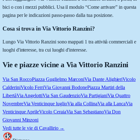
bici o con i mezzi pubblici. Usa il modulo “Come arrivare” in questa
pagina per le indicazioni passo-passo dalla tua posizione.
Cosa si trova in Via Vittorio Ranzini?
Lungo Via Vittorio Ranzini sono mappati 1 tra attività commerciali e
luoghi d'interesse, tra cui luoghi d'interesse.
Vie e piazze vicine a
Via Vittorio Ranzini
Via San Rocco
Piazza Guglielmo Marconi
Via Dante Alighieri
Vicolo
Calderini
Vicolo Ferri
Via Giovanni Bodone
Piazza Martiri della
Libertà
Via Angelotti
Via San Gaudenzio
Via Partigiani
Via Quattro
Novembre
Via Venticinque luglio
Via alla Collina
Via alla Lanca
Via
Venticinque Aprile
Vicolo Ceraia
Via San Sebastiano
Via Don
Giovanni Minzoni
Vedi tutte le vie di
Cavallirio
→