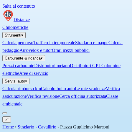
Salta al contenuto
Distanze
Chilometriche
Strumenti
▾
Calcola percorso
Traffico in tempo reale
Stradario e mappe
Calcola
pedaggio
Autovelox e tutor
Orari mezzi pubblici
Carburante & ricarica
▾
Prezzi carburante
Distributori metano
Distributori GPL
Colonnine
elettriche
Aree di servizio
Servizi auto
▾
Calcola rimborso km
Calcolo bollo auto
Le mie scadenze
Verifica
assicurazione
Verifica revisione
Cerca officina autorizzata
Classe
ambientale
🔗
Home
›
Stradario
›
Cavallirio
›
Piazza Guglielmo Marconi