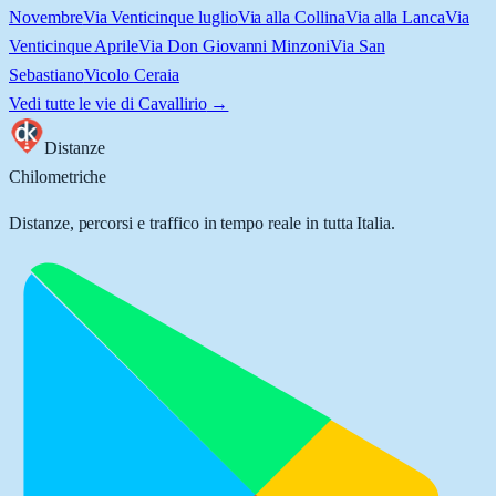
Novembre
Via Venticinque luglio
Via alla Collina
Via alla Lanca
Via
Venticinque Aprile
Via Don Giovanni Minzoni
Via San
Sebastiano
Vicolo Ceraia
Vedi tutte le vie di
Cavallirio
→
Distanze
Chilometriche
Distanze, percorsi e traffico in tempo reale in tutta Italia.