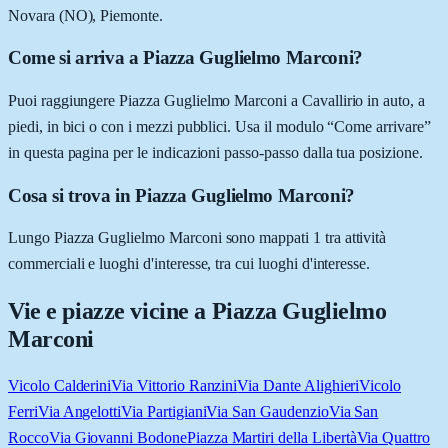
Novara (NO), Piemonte.
Come si arriva a Piazza Guglielmo Marconi?
Puoi raggiungere Piazza Guglielmo Marconi a Cavallirio in auto, a
piedi, in bici o con i mezzi pubblici. Usa il modulo “Come arrivare”
in questa pagina per le indicazioni passo-passo dalla tua posizione.
Cosa si trova in Piazza Guglielmo Marconi?
Lungo Piazza Guglielmo Marconi sono mappati 1 tra attività
commerciali e luoghi d'interesse, tra cui luoghi d'interesse.
Vie e piazze vicine a
Piazza Guglielmo
Marconi
Vicolo Calderini
Via Vittorio Ranzini
Via Dante Alighieri
Vicolo
Ferri
Via Angelotti
Via Partigiani
Via San Gaudenzio
Via San
Rocco
Via Giovanni Bodone
Piazza Martiri della Libertà
Via Quattro