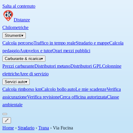
Salta al contenuto
Distanze
Chilometriche
Strumenti
▾
Calcola percorso
Traffico in tempo reale
Stradario e mappe
Calcola
pedaggio
Autovelox e tutor
Orari mezzi pubblici
Carburante & ricarica
▾
Prezzi carburante
Distributori metano
Distributori GPL
Colonnine
elettriche
Aree di servizio
Servizi auto
▾
Calcola rimborso km
Calcolo bollo auto
Le mie scadenze
Verifica
assicurazione
Verifica revisione
Cerca officina autorizzata
Classe
ambientale
🔗
Home
›
Stradario
›
Trana
›
Via Fucina