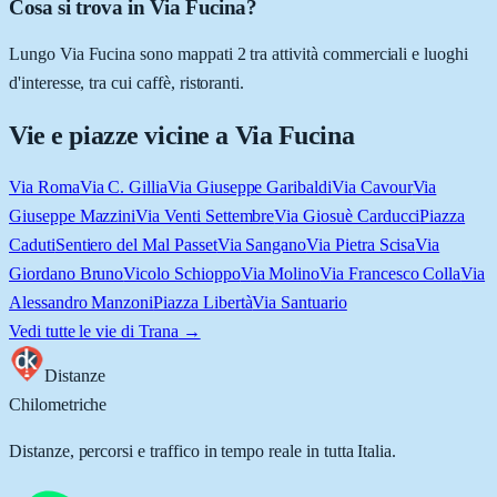
Cosa si trova in Via Fucina?
Lungo Via Fucina sono mappati 2 tra attività commerciali e luoghi
d'interesse, tra cui caffè, ristoranti.
Vie e piazze vicine a
Via Fucina
Via Roma
Via C. Gillia
Via Giuseppe Garibaldi
Via Cavour
Via
Giuseppe Mazzini
Via Venti Settembre
Via Giosuè Carducci
Piazza
Caduti
Sentiero del Mal Passet
Via Sangano
Via Pietra Scisa
Via
Giordano Bruno
Vicolo Schioppo
Via Molino
Via Francesco Colla
Via
Alessandro Manzoni
Piazza Libertà
Via Santuario
Vedi tutte le vie di
Trana
→
Distanze
Chilometriche
Distanze, percorsi e traffico in tempo reale in tutta Italia.