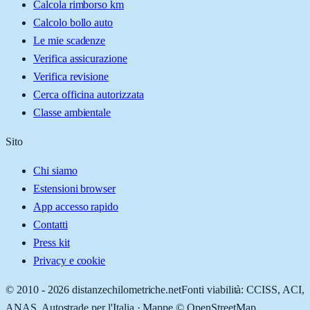
Calcola rimborso km
Calcolo bollo auto
Le mie scadenze
Verifica assicurazione
Verifica revisione
Cerca officina autorizzata
Classe ambientale
Sito
Chi siamo
Estensioni browser
App accesso rapido
Contatti
Press kit
Privacy e cookie
© 2010 -
2026
distanzechilometriche.net
Fonti viabilità: CCISS, ACI,
ANAS, Autostrade per l'Italia · Mappe © OpenStreetMap