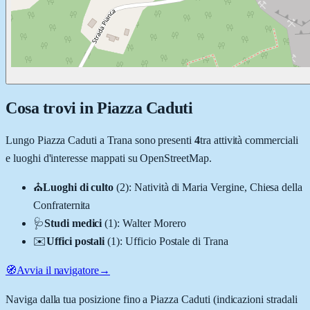
Cosa trovi in
Piazza Caduti
Lungo
Piazza Caduti
a
Trana
sono presenti
4
tra attività commerciali
e luoghi d'interesse mappati su OpenStreetMap.
⛪
Luoghi di culto
(
2
)
:
Natività di Maria Vergine, Chiesa della
Confraternita
🩺
Studi medici
(
1
)
:
Walter Morero
✉️
Uffici postali
(
1
)
:
Ufficio Postale di Trana
🧭
Avvia il navigatore
→
Naviga dalla tua posizione fino a
Piazza Caduti
(indicazioni stradali