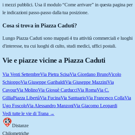
i mezzi pubblici. Usa il modulo “Come arrivare” in questa pagina per
le indicazioni passo-passo dalla tua posizione.
Cosa si trova in Piazza Caduti?
Lungo Piazza Caduti sono mappati 4 tra attività commerciali e luoghi
d'interesse, tra cui luoghi di culto, studi medici, uffici postali.
Vie e piazze vicine a
Piazza Caduti
Via Venti Settembre
Via Pietra Scisa
Via Giordano Bruno
Vicolo
Schioppo
Via Giuseppe Garibaldi
Via Giuseppe Mazzini
Via
Cavour
Via Molino
Via Giosuè Carducci
Via Roma
Via C.
Gillia
Piazza Libertà
Via Fucina
Via Santuario
Via Francesco Colla
Via
Ugo Foscolo
Via Alessandro Manzoni
Via Giacomo Leopardi
Vedi tutte le vie di
Trana
→
Distanze
Chilometriche