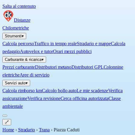
Salta al contenuto
Distanze
Chilometriche
Strumenti
▾
Calcola percorso
Traffico in tempo reale
Stradario e mappe
Calcola
pedaggio
Autovelox e tutor
Orari mezzi pubblici
Carburante & ricarica
▾
Prezzi carburante
Distributori metano
Distributori GPL
Colonnine
elettriche
Aree di servizio
Servizi auto
▾
Calcola rimborso km
Calcolo bollo auto
Le mie scadenze
Verifica
assicurazione
Verifica revisione
Cerca officina autorizzata
Classe
ambientale
🔗
Home
›
Stradario
›
Trana
›
Piazza Caduti