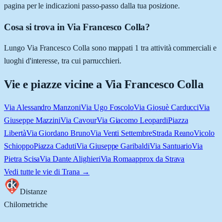
pagina per le indicazioni passo-passo dalla tua posizione.
Cosa si trova in Via Francesco Colla?
Lungo Via Francesco Colla sono mappati 1 tra attività commerciali e
luoghi d'interesse, tra cui parrucchieri.
Vie e piazze vicine a
Via Francesco Colla
Via Alessandro Manzoni
Via Ugo Foscolo
Via Giosuè Carducci
Via
Giuseppe Mazzini
Via Cavour
Via Giacomo Leopardi
Piazza
Libertà
Via Giordano Bruno
Via Venti Settembre
Strada Reano
Vicolo
Schioppo
Piazza Caduti
Via Giuseppe Garibaldi
Via Santuario
Via
Pietra Scisa
Via Dante Alighieri
Via Roma
approx da Strava
Vedi tutte le vie di
Trana
→
Distanze
Chilometriche