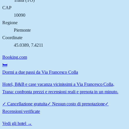
Trana
(
TO
)
CAP
10090
Regione
Piemonte
Coordinate
45.0389
,
7.4211
Booking.com
🛏️
Dormi a due passi da Via Francesco Colla
Hotel, B&B e case vacanza vicinissimi a Via Francesco Colla,
Trana: confronta prezzi e recensioni reali e prenota in un minuto.
✓
Cancellazione gratuita
✓
Nessun costo di prenotazione
✓
Recensioni verificate
Vedi gli hotel →