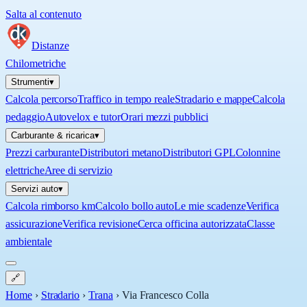
Salta al contenuto
Distanze
Chilometriche
Strumenti
▾
Calcola percorso
Traffico in tempo reale
Stradario e mappe
Calcola
pedaggio
Autovelox e tutor
Orari mezzi pubblici
Carburante & ricarica
▾
Prezzi carburante
Distributori metano
Distributori GPL
Colonnine
elettriche
Aree di servizio
Servizi auto
▾
Calcola rimborso km
Calcolo bollo auto
Le mie scadenze
Verifica
assicurazione
Verifica revisione
Cerca officina autorizzata
Classe
ambientale
🔗
Home
›
Stradario
›
Trana
›
Via Francesco Colla