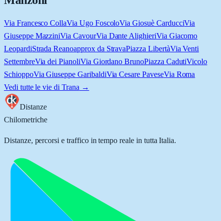
Manzoni
Via Francesco Colla
Via Ugo Foscolo
Via Giosuè Carducci
Via
Giuseppe Mazzini
Via Cavour
Via Dante Alighieri
Via Giacomo
Leopardi
Strada Reano
approx da Strava
Piazza Libertà
Via Venti
Settembre
Via dei Pianoli
Via Giordano Bruno
Piazza Caduti
Vicolo
Schioppo
Via Giuseppe Garibaldi
Via Cesare Pavese
Via Roma
Vedi tutte le vie di
Trana
→
Distanze
Chilometriche
Distanze, percorsi e traffico in tempo reale in tutta Italia.