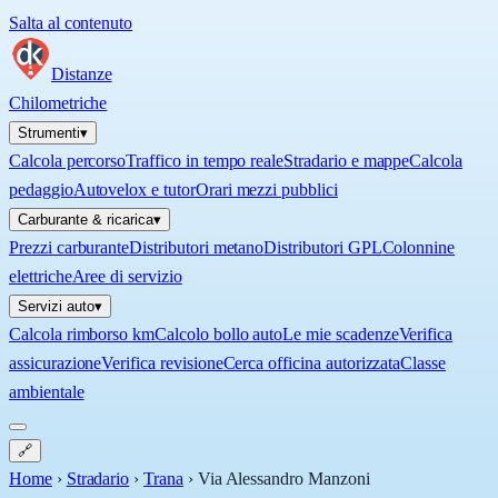
Salta al contenuto
Distanze
Chilometriche
Strumenti
▾
Calcola percorso
Traffico in tempo reale
Stradario e mappe
Calcola
pedaggio
Autovelox e tutor
Orari mezzi pubblici
Carburante & ricarica
▾
Prezzi carburante
Distributori metano
Distributori GPL
Colonnine
elettriche
Aree di servizio
Servizi auto
▾
Calcola rimborso km
Calcolo bollo auto
Le mie scadenze
Verifica
assicurazione
Verifica revisione
Cerca officina autorizzata
Classe
ambientale
🔗
Home
›
Stradario
›
Trana
›
Via Alessandro Manzoni