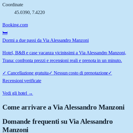
Coordinate
45.0390
,
7.4220
Booking.com
🛏️
Dormi a due passi da Via Alessandro Manzoni
Hotel, B&B e case vacanza vicinissimi a Via Alessandro Manzoni,
Trana: confronta prezzi e recensioni reali e prenota in un minuto.
✓
Cancellazione gratuita
✓
Nessun costo di prenotazione
✓
Recensioni verificate
Vedi gli hotel →
Come arrivare a
Via Alessandro Manzoni
Domande frequenti su
Via Alessandro
Manzoni