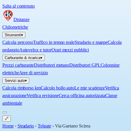
Salta al contenuto
Distanze
Chilometriche
Strumenti
▾
Calcola percorso
Traffico in tempo reale
Stradario e mappe
Calcola
pedaggio
Autovelox e tutor
Orari mezzi pubblici
Carburante & ricarica
▾
Prezzi carburante
Distributori metano
Distributori GPL
Colonnine
elettriche
Aree di servizio
Servizi auto
▾
Calcola rimborso km
Calcolo bollo auto
Le mie scadenze
Verifica
assicurazione
Verifica revisione
Cerca officina autorizzata
Classe
ambientale
🔗
Home
›
Stradario
›
Telgate
›
Via Gaetano Scirea