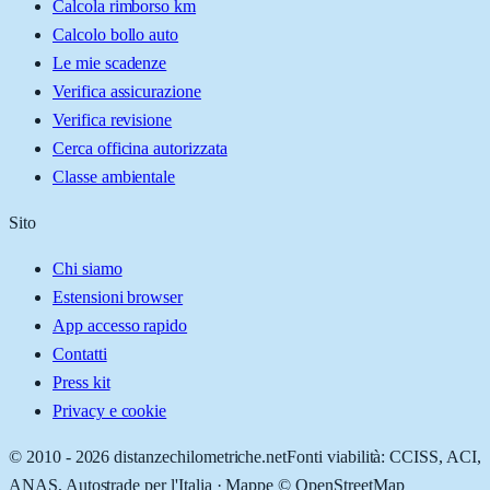
Calcola rimborso km
Calcolo bollo auto
Le mie scadenze
Verifica assicurazione
Verifica revisione
Cerca officina autorizzata
Classe ambientale
Sito
Chi siamo
Estensioni browser
App accesso rapido
Contatti
Press kit
Privacy e cookie
© 2010 -
2026
distanzechilometriche.net
Fonti viabilità: CCISS, ACI,
ANAS, Autostrade per l'Italia · Mappe © OpenStreetMap