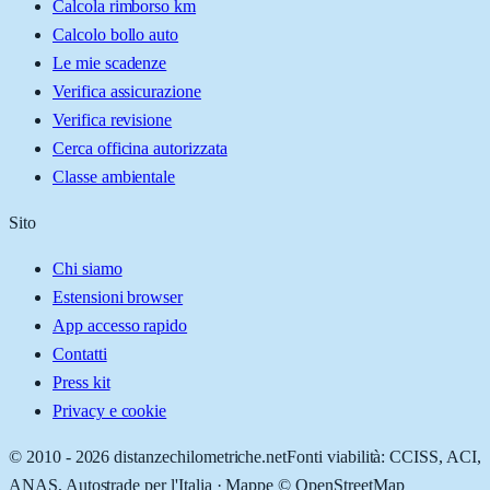
Calcola rimborso km
Calcolo bollo auto
Le mie scadenze
Verifica assicurazione
Verifica revisione
Cerca officina autorizzata
Classe ambientale
Sito
Chi siamo
Estensioni browser
App accesso rapido
Contatti
Press kit
Privacy e cookie
© 2010 -
2026
distanzechilometriche.net
Fonti viabilità: CCISS, ACI,
ANAS, Autostrade per l'Italia · Mappe © OpenStreetMap