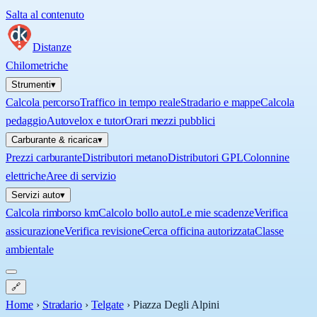
Salta al contenuto
Distanze
Chilometriche
Strumenti
▾
Calcola percorso
Traffico in tempo reale
Stradario e mappe
Calcola
pedaggio
Autovelox e tutor
Orari mezzi pubblici
Carburante & ricarica
▾
Prezzi carburante
Distributori metano
Distributori GPL
Colonnine
elettriche
Aree di servizio
Servizi auto
▾
Calcola rimborso km
Calcolo bollo auto
Le mie scadenze
Verifica
assicurazione
Verifica revisione
Cerca officina autorizzata
Classe
ambientale
🔗
Home
›
Stradario
›
Telgate
›
Piazza Degli Alpini