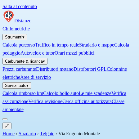
Salta al contenuto
Distanze
Chilometriche
Strumenti
▾
Calcola percorso
Traffico in tempo reale
Stradario e mappe
Calcola
pedaggio
Autovelox e tutor
Orari mezzi pubblici
Carburante & ricarica
▾
Prezzi carburante
Distributori metano
Distributori GPL
Colonnine
elettriche
Aree di servizio
Servizi auto
▾
Calcola rimborso km
Calcolo bollo auto
Le mie scadenze
Verifica
assicurazione
Verifica revisione
Cerca officina autorizzata
Classe
ambientale
🔗
Home
›
Stradario
›
Telgate
›
Via Eugenio Montale