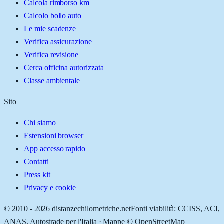
Calcola rimborso km
Calcolo bollo auto
Le mie scadenze
Verifica assicurazione
Verifica revisione
Cerca officina autorizzata
Classe ambientale
Sito
Chi siamo
Estensioni browser
App accesso rapido
Contatti
Press kit
Privacy e cookie
© 2010 -
2026
distanzechilometriche.net
Fonti viabilità: CCISS, ACI,
ANAS, Autostrade per l'Italia · Mappe © OpenStreetMap