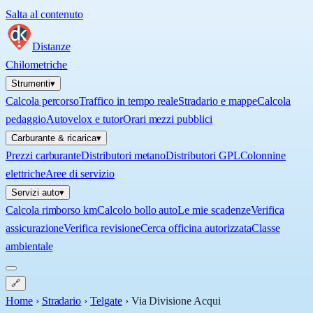
Salta al contenuto
Distanze
Chilometriche
Strumenti
▾
Calcola percorso
Traffico in tempo reale
Stradario e mappe
Calcola
pedaggio
Autovelox e tutor
Orari mezzi pubblici
Carburante & ricarica
▾
Prezzi carburante
Distributori metano
Distributori GPL
Colonnine
elettriche
Aree di servizio
Servizi auto
▾
Calcola rimborso km
Calcolo bollo auto
Le mie scadenze
Verifica
assicurazione
Verifica revisione
Cerca officina autorizzata
Classe
ambientale
🔗
Home
›
Stradario
›
Telgate
›
Via Divisione Acqui