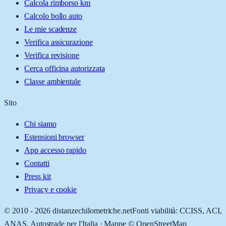
Calcola rimborso km
Calcolo bollo auto
Le mie scadenze
Verifica assicurazione
Verifica revisione
Cerca officina autorizzata
Classe ambientale
Sito
Chi siamo
Estensioni browser
App accesso rapido
Contatti
Press kit
Privacy e cookie
© 2010 -
2026
distanzechilometriche.net
Fonti viabilità: CCISS, ACI,
ANAS, Autostrade per l'Italia · Mappe © OpenStreetMap