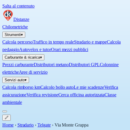
Salta al contenuto
Distanze
Chilometriche
Strumenti
▾
Calcola percorso
Traffico in tempo reale
Stradario e mappe
Calcola
pedaggio
Autovelox e tutor
Orari mezzi pubblici
Carburante & ricarica
▾
Prezzi carburante
Distributori metano
Distributori GPL
Colonnine
elettriche
Aree di servizio
Servizi auto
▾
Calcola rimborso km
Calcolo bollo auto
Le mie scadenze
Verifica
assicurazione
Verifica revisione
Cerca officina autorizzata
Classe
ambientale
🔗
Home
›
Stradario
›
Telgate
›
Via Monte Grappa