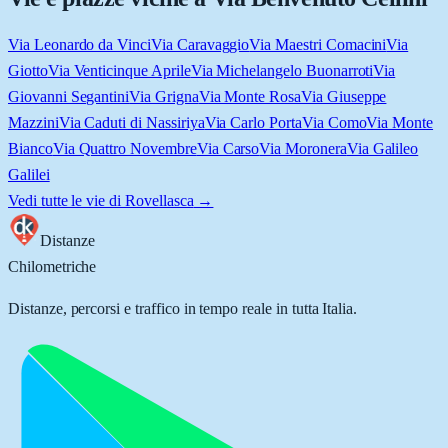
Via Leonardo da Vinci
Via Caravaggio
Via Maestri Comacini
Via
Giotto
Via Venticinque Aprile
Via Michelangelo Buonarroti
Via
Giovanni Segantini
Via Grigna
Via Monte Rosa
Via Giuseppe
Mazzini
Via Caduti di Nassiriya
Via Carlo Porta
Via Como
Via Monte
Bianco
Via Quattro Novembre
Via Carso
Via Moronera
Via Galileo
Galilei
Vedi tutte le vie di
Rovellasca
→
Distanze
Chilometriche
Distanze, percorsi e traffico in tempo reale in tutta Italia.