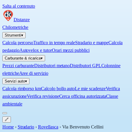
Salta al contenuto
Distanze
Chilometriche
Strumenti
▾
Calcola percorso
Traffico in tempo reale
Stradario e mappe
Calcola
pedaggio
Autovelox e tutor
Orari mezzi pubblici
Carburante & ricarica
▾
Prezzi carburante
Distributori metano
Distributori GPL
Colonnine
elettriche
Aree di servizio
Servizi auto
▾
Calcola rimborso km
Calcolo bollo auto
Le mie scadenze
Verifica
assicurazione
Verifica revisione
Cerca officina autorizzata
Classe
ambientale
🔗
Home
›
Stradario
›
Rovellasca
›
Via Benvenuto Cellini