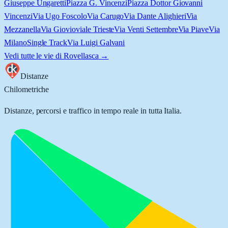
Giuseppe Ungaretti
Piazza G. Vincenzi
Piazza Dottor Giovanni
Vincenzi
Via Ugo Foscolo
Via Carugo
Via Dante Alighieri
Via
Mezzanella
Via Giovio
viale Trieste
Via Venti Settembre
Via Piave
Via
Milano
Single Track
Via Luigi Galvani
Vedi tutte le vie di
Rovellasca
→
Distanze
Chilometriche
Distanze, percorsi e traffico in tempo reale in tutta Italia.