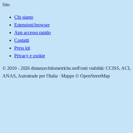
Sito
Chi siamo
Estensioni browser
App accesso rapido
Contatti
Press kit
Privacy e cookie
© 2010 -
2026
distanzechilometriche.net
Fonti viabilità: CCISS, ACI,
ANAS, Autostrade per l'Italia · Mappe © OpenStreetMap