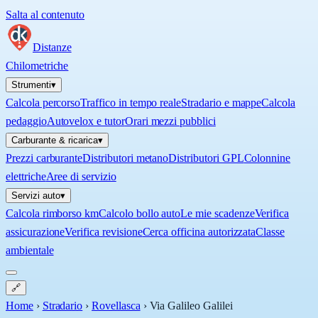
Salta al contenuto
Distanze
Chilometriche
Strumenti
▾
Calcola percorso
Traffico in tempo reale
Stradario e mappe
Calcola
pedaggio
Autovelox e tutor
Orari mezzi pubblici
Carburante & ricarica
▾
Prezzi carburante
Distributori metano
Distributori GPL
Colonnine
elettriche
Aree di servizio
Servizi auto
▾
Calcola rimborso km
Calcolo bollo auto
Le mie scadenze
Verifica
assicurazione
Verifica revisione
Cerca officina autorizzata
Classe
ambientale
🔗
Home
›
Stradario
›
Rovellasca
›
Via Galileo Galilei