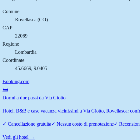
Comune
Rovellasca
(
CO
)
CAP
22069
Regione
Lombardia
Coordinate
45.6669
,
9.0405
Booking.com
🛏️
Dormi a due passi da Via Giotto
Hotel, B&B e case vacanza vicinissimi a Via Giotto, Rovellasca: confro
✓
Cancellazione gratuita
✓
Nessun costo di prenotazione
✓
Recensioni
Vedi gli hotel →