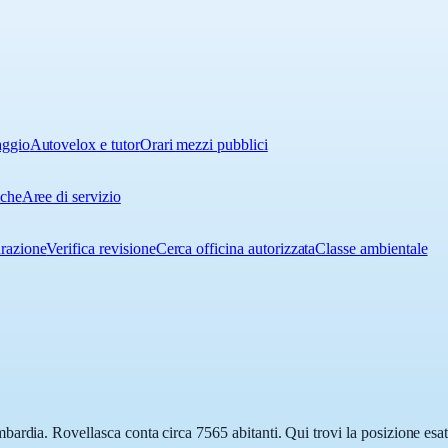
aggio
Autovelox e tutor
Orari mezzi pubblici
iche
Aree di servizio
urazione
Verifica revisione
Cerca officina autorizzata
Classe ambientale
ardia. Rovellasca conta circa 7565 abitanti. Qui trovi la posizione esat