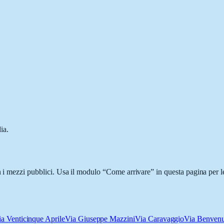
ia.
n i mezzi pubblici. Usa il modulo “Come arrivare” in questa pagina per l
a Venticinque Aprile
Via Giuseppe Mazzini
Via Caravaggio
Via Benvenu