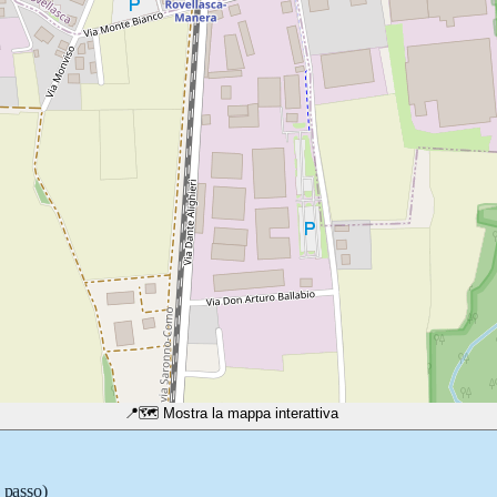
📍
🗺️ Mostra la mappa interattiva
o passo)