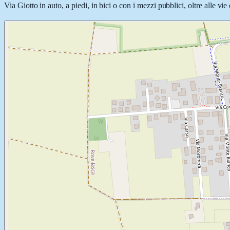
Via Giotto in auto, a piedi, in bici o con i mezzi pubblici, oltre alle vi