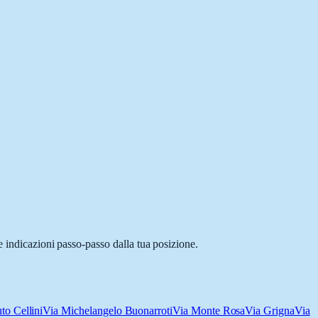
e indicazioni passo-passo dalla tua posizione.
to Cellini
Via Michelangelo Buonarroti
Via Monte Rosa
Via Grigna
Via