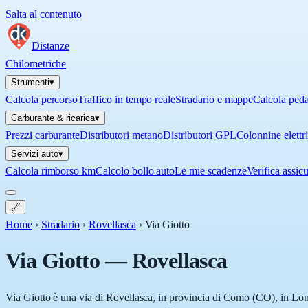
Salta al contenuto
Distanze
Chilometriche
Strumenti
▾
Calcola percorso
Traffico in tempo reale
Stradario e mappe
Calcola ped
Carburante & ricarica
▾
Prezzi carburante
Distributori metano
Distributori GPL
Colonnine elettr
Servizi auto
▾
Calcola rimborso km
Calcolo bollo auto
Le mie scadenze
Verifica assic
🔗
Home
›
Stradario
›
Rovellasca
›
Via Giotto
Via Giotto
—
Rovellasca
Via Giotto è una via di Rovellasca, in provincia di Como (CO), in Lomb