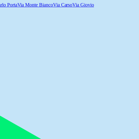
rlo Porta
Via Monte Bianco
Via Carso
Via Giovio