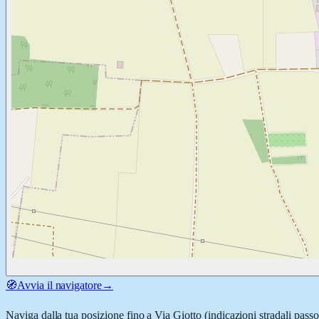
🧭
Avvia il navigatore
→
Naviga dalla tua posizione fino a
Via Giotto
(indicazioni stradali pass