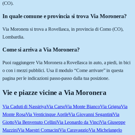
(CO).
In quale comune e provincia si trova Via Moronera?
Via Moronera si trova a Rovellasca, in provincia di Como (CO),
Lombardia.
Come si arriva a Via Moronera?
Puoi raggiungere Via Moronera a Rovellasca in auto, a piedi, in bici
o con i mezzi pubblici. Usa il modulo “Come arrivare” in questa
pagina per le indicazioni passo-passo dalla tua posizione.
Vie e piazze vicine a
Via Moronera
Via Caduti di Nassiriya
Via Carso
Via Monte Bianco
Via Grigna
Via
Monte Rosa
Via Venticinque Aprile
Via Giovanni Segantini
Via
Giotto
Via Benvenuto Cellini
Via Leonardo da Vinci
Via Giuseppe
Mazzini
Via Maestri Comacini
Via Caravaggio
Via Michelangelo