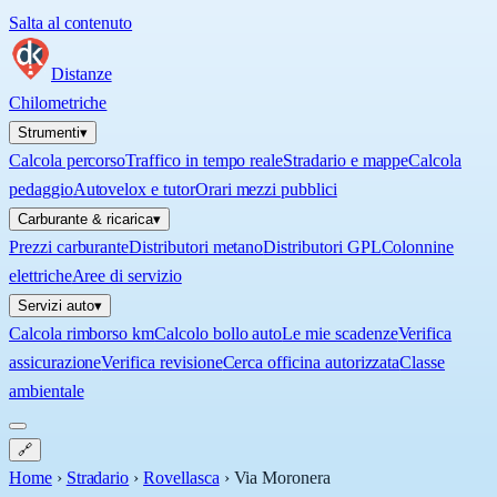
Salta al contenuto
Distanze
Chilometriche
Strumenti
▾
Calcola percorso
Traffico in tempo reale
Stradario e mappe
Calcola
pedaggio
Autovelox e tutor
Orari mezzi pubblici
Carburante & ricarica
▾
Prezzi carburante
Distributori metano
Distributori GPL
Colonnine
elettriche
Aree di servizio
Servizi auto
▾
Calcola rimborso km
Calcolo bollo auto
Le mie scadenze
Verifica
assicurazione
Verifica revisione
Cerca officina autorizzata
Classe
ambientale
🔗
Home
›
Stradario
›
Rovellasca
›
Via Moronera