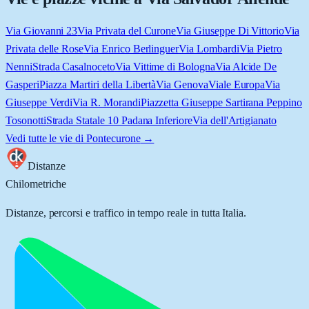
Via Giovanni 23
Via Privata del Curone
Via Giuseppe Di Vittorio
Via
Privata delle Rose
Via Enrico Berlinguer
Via Lombardi
Via Pietro
Nenni
Strada Casalnoceto
Via Vittime di Bologna
Via Alcide De
Gasperi
Piazza Martiri della Libertà
Via Genova
Viale Europa
Via
Giuseppe Verdi
Via R. Morandi
Piazzetta Giuseppe Sartirana Peppino
Tosonotti
Strada Statale 10 Padana Inferiore
Via dell'Artigianato
Vedi tutte le vie di
Pontecurone
→
Distanze
Chilometriche
Distanze, percorsi e traffico in tempo reale in tutta Italia.