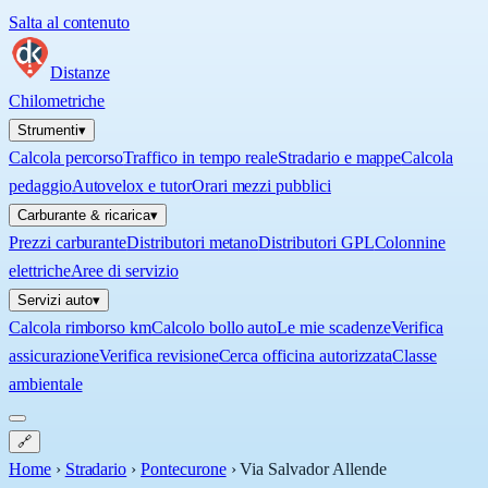
Salta al contenuto
Distanze
Chilometriche
Strumenti
▾
Calcola percorso
Traffico in tempo reale
Stradario e mappe
Calcola
pedaggio
Autovelox e tutor
Orari mezzi pubblici
Carburante & ricarica
▾
Prezzi carburante
Distributori metano
Distributori GPL
Colonnine
elettriche
Aree di servizio
Servizi auto
▾
Calcola rimborso km
Calcolo bollo auto
Le mie scadenze
Verifica
assicurazione
Verifica revisione
Cerca officina autorizzata
Classe
ambientale
🔗
Home
›
Stradario
›
Pontecurone
›
Via Salvador Allende