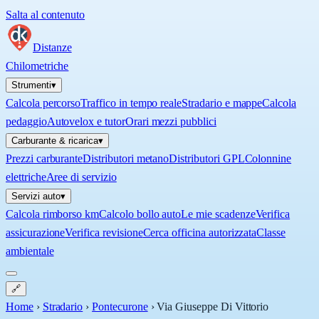
Salta al contenuto
Distanze
Chilometriche
Strumenti
▾
Calcola percorso
Traffico in tempo reale
Stradario e mappe
Calcola
pedaggio
Autovelox e tutor
Orari mezzi pubblici
Carburante & ricarica
▾
Prezzi carburante
Distributori metano
Distributori GPL
Colonnine
elettriche
Aree di servizio
Servizi auto
▾
Calcola rimborso km
Calcolo bollo auto
Le mie scadenze
Verifica
assicurazione
Verifica revisione
Cerca officina autorizzata
Classe
ambientale
🔗
Home
›
Stradario
›
Pontecurone
›
Via Giuseppe Di Vittorio