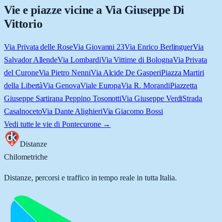
Vie e piazze vicine a
Via Giuseppe Di
Vittorio
Via Privata delle Rose
Via Giovanni 23
Via Enrico Berlinguer
Via
Salvador Allende
Via Lombardi
Via Vittime di Bologna
Via Privata
del Curone
Via Pietro Nenni
Via Alcide De Gasperi
Piazza Martiri
della Libertà
Via Genova
Viale Europa
Via R. Morandi
Piazzetta
Giuseppe Sartirana Peppino Tosonotti
Via Giuseppe Verdi
Strada
Casalnoceto
Via Dante Alighieri
Via Giacomo Bossi
Vedi tutte le vie di
Pontecurone
→
Distanze
Chilometriche
Distanze, percorsi e traffico in tempo reale in tutta Italia.