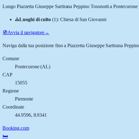
Lungo
Piazzetta Giuseppe Sartirana Peppino Tosonotti
a
Pontecurone
⛪
Luoghi di culto
(
1
)
:
Chiesa di San Giovanni
🧭
Avvia il navigatore
→
Naviga dalla tua posizione fino a
Piazzetta Giuseppe Sartirana Peppin
Comune
Pontecurone
(
AL
)
CAP
15055
Regione
Piemonte
Coordinate
44.9596
,
8.9341
Booking.com
🛏️