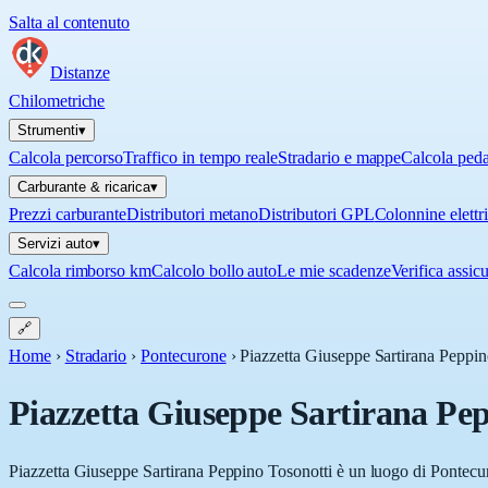
Salta al contenuto
Distanze
Chilometriche
Strumenti
▾
Calcola percorso
Traffico in tempo reale
Stradario e mappe
Calcola ped
Carburante & ricarica
▾
Prezzi carburante
Distributori metano
Distributori GPL
Colonnine elettr
Servizi auto
▾
Calcola rimborso km
Calcolo bollo auto
Le mie scadenze
Verifica assic
🔗
Home
›
Stradario
›
Pontecurone
›
Piazzetta Giuseppe Sartirana Peppin
Piazzetta Giuseppe Sartirana Pep
Piazzetta Giuseppe Sartirana Peppino Tosonotti è un luogo di Pontecuro