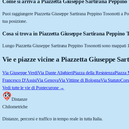
Come si arriva a Piazzetta Giuseppe Sartirana Peppino 
Puoi raggiungere Piazzetta Giuseppe Sartirana Peppino Tosonotti a Pont
tua posizione.
Cosa si trova in Piazzetta Giuseppe Sartirana Peppino 
Lungo Piazzetta Giuseppe Sartirana Peppino Tosonotti sono mappati 1 tra
Vie e piazze vicine a
Piazzetta Giuseppe Sar
Via Giuseppe Verdi
Via Dante Alighieri
Piazza della Resistenza
Piazza M
Francesco D'Assisi
Via Genova
Via Vittime di Bologna
Via Statuto
Cors
Vedi tutte le vie di
Pontecurone
→
Distanze
Chilometriche
Distanze, percorsi e traffico in tempo reale in tutta Italia.