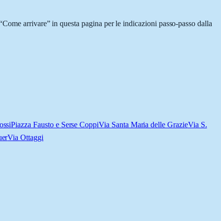
“Come arrivare” in questa pagina per le indicazioni passo-passo dalla
ossi
Piazza Fausto e Serse Coppi
Via Santa Maria delle Grazie
Via S.
uer
Via Ottaggi