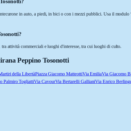
Tosonotti?
ecurone in auto, a piedi, in bici o con i mezzi pubblici. Usa il modulo 
Tosonotti?
 attività commerciali e luoghi d'interesse, tra cui luoghi di culto.
tirana Peppino Tosonotti
artiri della Libertà
Piazza Giacomo Matteotti
Via Emilia
Via Giacomo B
o Palmiro Togliatti
Via Cavour
Via Bertarelli Galliani
Via Enrico Berling