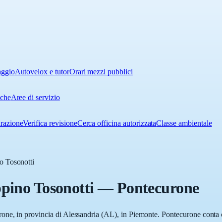
aggio
Autovelox e tutor
Orari mezzi pubblici
iche
Aree di servizio
urazione
Verifica revisione
Cerca officina autorizzata
Classe ambientale
o Tosonotti
pino Tosonotti
—
Pontecurone
ne, in provincia di Alessandria (AL), in Piemonte. Pontecurone conta ci