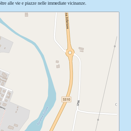
ltre alle vie e piazze nelle immediate vicinanze.