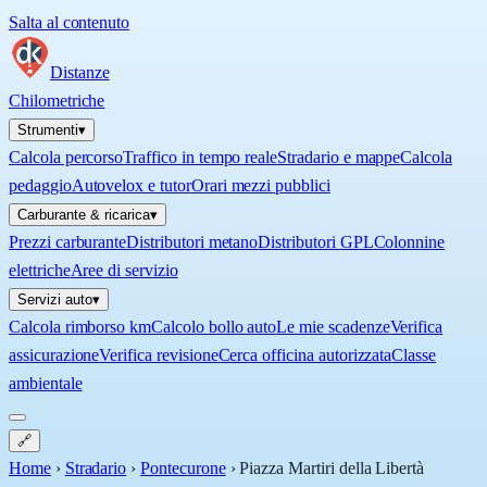
Salta al contenuto
Distanze
Chilometriche
Strumenti
▾
Calcola percorso
Traffico in tempo reale
Stradario e mappe
Calcola
pedaggio
Autovelox e tutor
Orari mezzi pubblici
Carburante & ricarica
▾
Prezzi carburante
Distributori metano
Distributori GPL
Colonnine
elettriche
Aree di servizio
Servizi auto
▾
Calcola rimborso km
Calcolo bollo auto
Le mie scadenze
Verifica
assicurazione
Verifica revisione
Cerca officina autorizzata
Classe
ambientale
🔗
Home
›
Stradario
›
Pontecurone
›
Piazza Martiri della Libertà