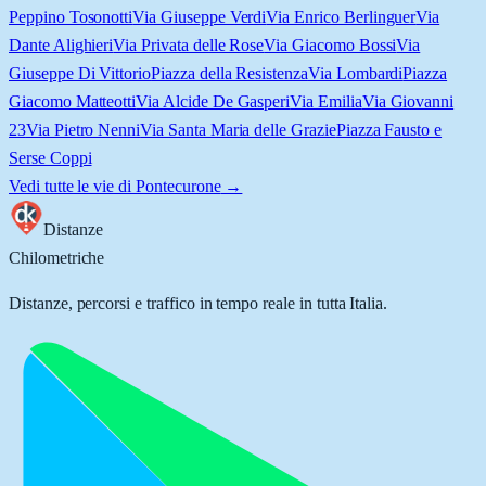
Peppino Tosonotti
Via Giuseppe Verdi
Via Enrico Berlinguer
Via
Dante Alighieri
Via Privata delle Rose
Via Giacomo Bossi
Via
Giuseppe Di Vittorio
Piazza della Resistenza
Via Lombardi
Piazza
Giacomo Matteotti
Via Alcide De Gasperi
Via Emilia
Via Giovanni
23
Via Pietro Nenni
Via Santa Maria delle Grazie
Piazza Fausto e
Serse Coppi
Vedi tutte le vie di
Pontecurone
→
Distanze
Chilometriche
Distanze, percorsi e traffico in tempo reale in tutta Italia.