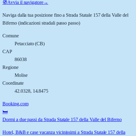
🧭
Avvia il navigatore
→
Naviga dalla tua posizione fino a
Strada Statale 157 della Valle del
Biferno
(indicazioni stradali passo passo)
Comune
Petacciato
(
CB
)
CAP
86038
Regione
Molise
Coordinate
42.0328
,
14.8475
Booking.com
🛏️
Dormi a due passi da Strada Statale 157 della Valle del Biferno
Hotel, B&B e case vacanza vicinissimi a Strada Statale 157 della