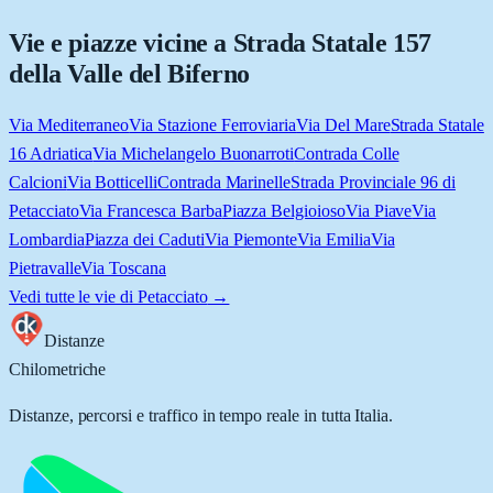
Vie e piazze vicine a
Strada Statale 157
della Valle del Biferno
Via Mediterraneo
Via Stazione Ferroviaria
Via Del Mare
Strada Statale
16 Adriatica
Via Michelangelo Buonarroti
Contrada Colle
Calcioni
Via Botticelli
Contrada Marinelle
Strada Provinciale 96 di
Petacciato
Via Francesca Barba
Piazza Belgioioso
Via Piave
Via
Lombardia
Piazza dei Caduti
Via Piemonte
Via Emilia
Via
Pietravalle
Via Toscana
Vedi tutte le vie di
Petacciato
→
Distanze
Chilometriche
Distanze, percorsi e traffico in tempo reale in tutta Italia.