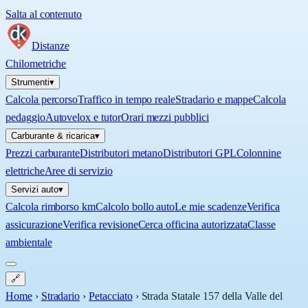
Salta al contenuto
Distanze
Chilometriche
Strumenti
▾
Calcola percorso
Traffico in tempo reale
Stradario e mappe
Calcola
pedaggio
Autovelox e tutor
Orari mezzi pubblici
Carburante & ricarica
▾
Prezzi carburante
Distributori metano
Distributori GPL
Colonnine
elettriche
Aree di servizio
Servizi auto
▾
Calcola rimborso km
Calcolo bollo auto
Le mie scadenze
Verifica
assicurazione
Verifica revisione
Cerca officina autorizzata
Classe
ambientale
🔗
Home
›
Stradario
›
Petacciato
›
Strada Statale 157 della Valle del