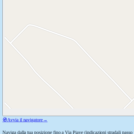
🧭
Avvia il navigatore
→
Naviga dalla tua posizione fino a
Via Piave
(indicazioni stradali passo