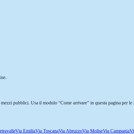
ise.
 i mezzi pubblici. Usa il modulo “Come arrivare” in questa pagina per le 
etravalle
Via Emilia
Via Toscana
Via Abruzzo
Via Molise
Via Campania
Vi