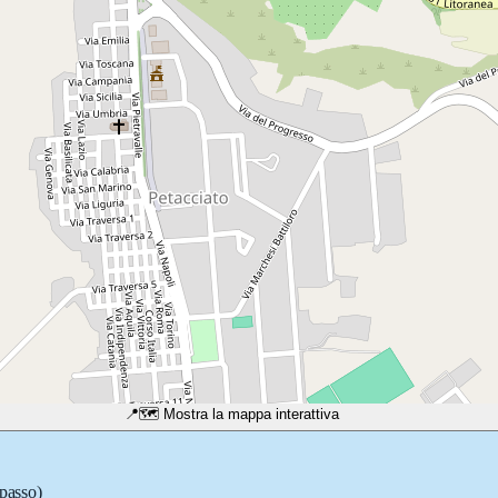
📍
🗺️ Mostra la mappa interattiva
 passo)