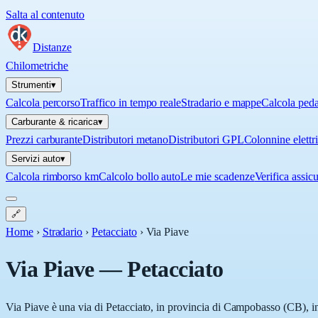
Salta al contenuto
Distanze
Chilometriche
Strumenti
▾
Calcola percorso
Traffico in tempo reale
Stradario e mappe
Calcola ped
Carburante & ricarica
▾
Prezzi carburante
Distributori metano
Distributori GPL
Colonnine elettr
Servizi auto
▾
Calcola rimborso km
Calcolo bollo auto
Le mie scadenze
Verifica assic
🔗
Home
›
Stradario
›
Petacciato
›
Via Piave
Via Piave
—
Petacciato
Via Piave è una via di Petacciato, in provincia di Campobasso (CB), in 