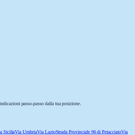
indicazioni passo-passo dalla tua posizione.
a Sicilia
Via Umbria
Via Lazio
Strada Provinciale 96 di Petacciato
Via