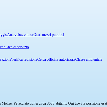
aggio
Autovelox e tutor
Orari mezzi pubblici
iche
Aree di servizio
urazione
Verifica revisione
Cerca officina autorizzata
Classe ambientale
Molise. Petacciato conta circa 3638 abitanti. Qui trovi la posizione esa