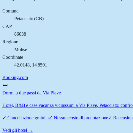
Comune
Petacciato
(
CB
)
CAP
86038
Regione
Molise
Coordinate
42.0148
,
14.8591
Booking.com
🛏️
Dormi a due passi da Via Piave
Hotel, B&B e case vacanza vicinissimi a Via Piave, Petacciato: confron
✓
Cancellazione gratuita
✓
Nessun costo di prenotazione
✓
Recensioni
Vedi gli hotel →