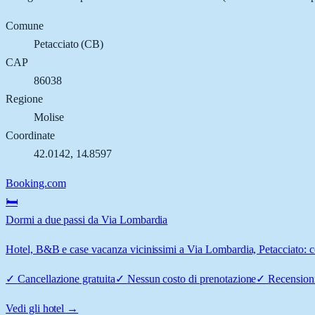
Comune
Petacciato
(
CB
)
CAP
86038
Regione
Molise
Coordinate
42.0142
,
14.8597
Booking.com
🛏️
Dormi a due passi da Via Lombardia
Hotel, B&B e case vacanza vicinissimi a Via Lombardia, Petacciato: con
✓
Cancellazione gratuita
✓
Nessun costo di prenotazione
✓
Recensioni
Vedi gli hotel →