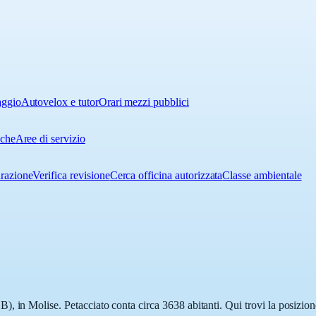
aggio
Autovelox e tutor
Orari mezzi pubblici
iche
Aree di servizio
urazione
Verifica revisione
Cerca officina autorizzata
Classe ambientale
 in Molise. Petacciato conta circa 3638 abitanti. Qui trovi la posizione