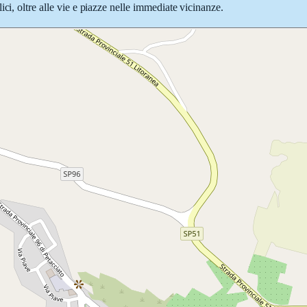
ci, oltre alle vie e piazze nelle immediate vicinanze.