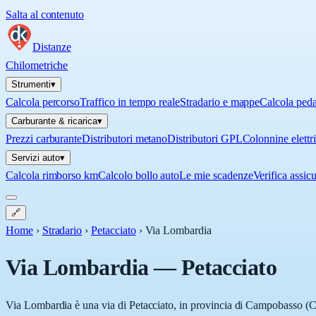
Salta al contenuto
Distanze
Chilometriche
Strumenti
▾
Calcola percorso
Traffico in tempo reale
Stradario e mappe
Calcola ped
Carburante & ricarica
▾
Prezzi carburante
Distributori metano
Distributori GPL
Colonnine elettr
Servizi auto
▾
Calcola rimborso km
Calcolo bollo auto
Le mie scadenze
Verifica assic
🔗
Home
›
Stradario
›
Petacciato
›
Via Lombardia
Via Lombardia
—
Petacciato
Via Lombardia è una via di Petacciato, in provincia di Campobasso (CB),