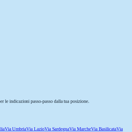
r le indicazioni passo-passo dalla tua posizione.
lia
Via Umbria
Via Lazio
Via Sardegna
Via Marche
Via Basilicata
Via