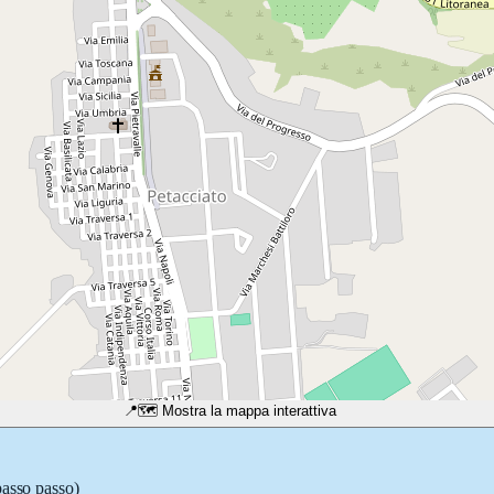
📍
🗺️ Mostra la mappa interattiva
passo passo)