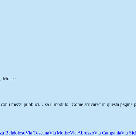
, Molise.
o con i mezzi pubblici. Usa il modulo “Come arrivare” in questa pagina pe
za Belgioioso
Via Toscana
Via Molise
Via Abruzzo
Via Campania
Via Sici