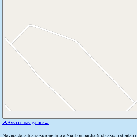
🧭
Avvia il navigatore
→
Naviga dalla tua posizione fino a
Via Lombardia
(indicazioni stradali 