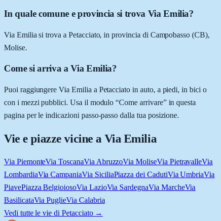
In quale comune e provincia si trova Via Emilia?
Via Emilia si trova a Petacciato, in provincia di Campobasso (CB),
Molise.
Come si arriva a Via Emilia?
Puoi raggiungere Via Emilia a Petacciato in auto, a piedi, in bici o
con i mezzi pubblici. Usa il modulo “Come arrivare” in questa
pagina per le indicazioni passo-passo dalla tua posizione.
Vie e piazze vicine a
Via Emilia
Via Piemonte
Via Toscana
Via Abruzzo
Via Molise
Via Pietravalle
Via
Lombardia
Via Campania
Via Sicilia
Piazza dei Caduti
Via Umbria
Via
Piave
Piazza Belgioioso
Via Lazio
Via Sardegna
Via Marche
Via
Basilicata
Via Puglie
Via Calabria
Vedi tutte le vie di
Petacciato
→