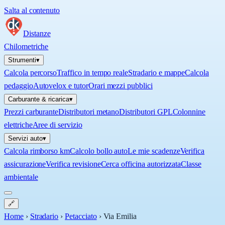
Salta al contenuto
Distanze
Chilometriche
Strumenti
▾
Calcola percorso
Traffico in tempo reale
Stradario e mappe
Calcola
pedaggio
Autovelox e tutor
Orari mezzi pubblici
Carburante & ricarica
▾
Prezzi carburante
Distributori metano
Distributori GPL
Colonnine
elettriche
Aree di servizio
Servizi auto
▾
Calcola rimborso km
Calcolo bollo auto
Le mie scadenze
Verifica
assicurazione
Verifica revisione
Cerca officina autorizzata
Classe
ambientale
🔗
Home
›
Stradario
›
Petacciato
›
Via Emilia