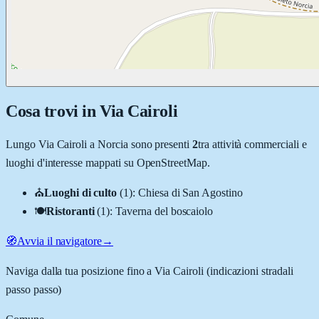
Cosa trovi in
Via Cairoli
Lungo
Via Cairoli
a
Norcia
sono presenti
2
tra attività commerciali e
luoghi d'interesse mappati su OpenStreetMap.
⛪
Luoghi di culto
(
1
)
:
Chiesa di San Agostino
🍽️
Ristoranti
(
1
)
:
Taverna del boscaiolo
🧭
Avvia il navigatore
→
Naviga dalla tua posizione fino a
Via Cairoli
(indicazioni stradali
passo passo)