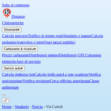
Salta al contenuto
Distanze
Chilometriche
Strumenti
▾
Calcola percorso
Traffico in tempo reale
Stradario e mappe
Calcola
pedaggio
Autovelox e tutor
Orari mezzi pubblici
Carburante & ricarica
▾
Prezzi carburante
Distributori metano
Distributori GPL
Colonnine
elettriche
Aree di servizio
Servizi auto
▾
Calcola rimborso km
Calcolo bollo auto
Le mie scadenze
Verifica
assicurazione
Verifica revisione
Cerca officina autorizzata
Classe
ambientale
🔗
Home
›
Stradario
›
Norcia
›
Via Cairoli