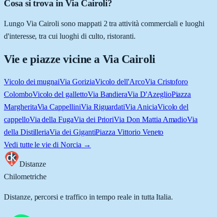
Cosa si trova in Via Cairoli?
Lungo Via Cairoli sono mappati 2 tra attività commerciali e luoghi
d'interesse, tra cui luoghi di culto, ristoranti.
Vie e piazze vicine a
Via Cairoli
Vicolo dei mugnai
Via Gorizia
Vicolo dell'Arco
Via Cristoforo
Colombo
Vicolo del galletto
Via Bandiera
Via D'Azeglio
Piazza
Margherita
Via Cappellini
Via Riguardati
Via Anicia
Vicolo del
cappello
Via della Fuga
Via dei Priori
Via Don Mattia Amadio
Via
della Distilleria
Via dei Giganti
Piazza Vittorio Veneto
Vedi tutte le vie di
Norcia
→
Distanze
Chilometriche
Distanze, percorsi e traffico in tempo reale in tutta Italia.