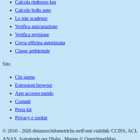
Calcola rimborso km
Calcolo bollo auto
Le mie scadenze
Verifica assicurazione
Verifica revisione
Cerca officina autorizzata
Classe ambientale
Sito
Chi siamo
Estensioni browser
App accesso rapido
Contatti
Press kit
Privacy e cookie
© 2010 -
2026
distanzechilometriche.net
Fonti viabilità: CCISS, ACI,
ANAS, Autostrade per l'Italia · Mappe © OpenStreetMap