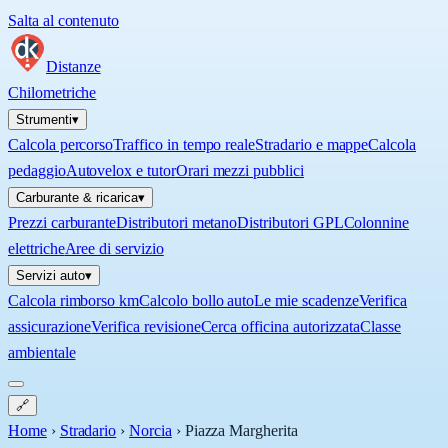
Salta al contenuto
Distanze
Chilometriche
Strumenti
▾
Calcola percorso
Traffico in tempo reale
Stradario e mappe
Calcola
pedaggio
Autovelox e tutor
Orari mezzi pubblici
Carburante & ricarica
▾
Prezzi carburante
Distributori metano
Distributori GPL
Colonnine
elettriche
Aree di servizio
Servizi auto
▾
Calcola rimborso km
Calcolo bollo auto
Le mie scadenze
Verifica
assicurazione
Verifica revisione
Cerca officina autorizzata
Classe
ambientale
🔗
Home
›
Stradario
›
Norcia
›
Piazza Margherita