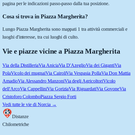
pagina per le indicazioni passo-passo dalla tua posizione.
Cosa si trova in Piazza Margherita?
Lungo Piazza Margherita sono mappati 1 tra attività commerciali e
luoghi d'interesse, tra cui luoghi di culto.
Vie e piazze vicine a
Piazza Margherita
Via della Distilleria
Via Anicia
Via D'Azeglio
Via dei Giganti
Via
Pola
Vicolo dei mugnai
Via Cairoli
Via Vespasia Polla
Via Don Mattia
Amadio
Via Alessandro Manzoni
Via degli Agricoltori
Vicolo
dell'Arco
Via Cappellini
Via Gorizia
Via Riguardati
Via Govone
Via
Cristoforo Colombo
Piazza Sergio Forti
Vedi tutte le vie di
Norcia
→
Distanze
Chilometriche