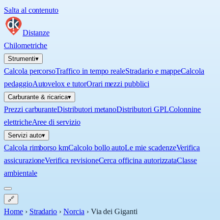
Salta al contenuto
Distanze
Chilometriche
Strumenti
▾
Calcola percorso
Traffico in tempo reale
Stradario e mappe
Calcola
pedaggio
Autovelox e tutor
Orari mezzi pubblici
Carburante & ricarica
▾
Prezzi carburante
Distributori metano
Distributori GPL
Colonnine
elettriche
Aree di servizio
Servizi auto
▾
Calcola rimborso km
Calcolo bollo auto
Le mie scadenze
Verifica
assicurazione
Verifica revisione
Cerca officina autorizzata
Classe
ambientale
🔗
Home
›
Stradario
›
Norcia
›
Via dei Giganti