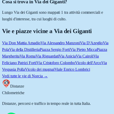
Cosa si trova in Via dei Giganti?
Lungo Via dei Giganti sono mappati 1 tra attività commerciali e
luoghi d'interesse, tra cui luoghi di culto.
Vie e piazze vicine a
Via dei Giganti
Via Don Mattia Amadio
Via Alessandro Manzoni
Via D'Azeglio
Via
Pola
Via della Distilleria
Piazza Sergio Forti
Via Pietro Micca
Piazza
Margherita
Via Roma
Via Riguardati
Via Anicia
Via Cairoli
Via
Feliciano Patrizi Forti
Via Cristoforo Colombo
Vicolo dell'Arco
Via
Vespasia Polla
Vicolo dei mugnai
Viale Enrico Lombrici
Vedi tutte le vie di
Norcia
→
Distanze
Chilometriche
Distanze, percorsi e traffico in tempo reale in tutta Italia.