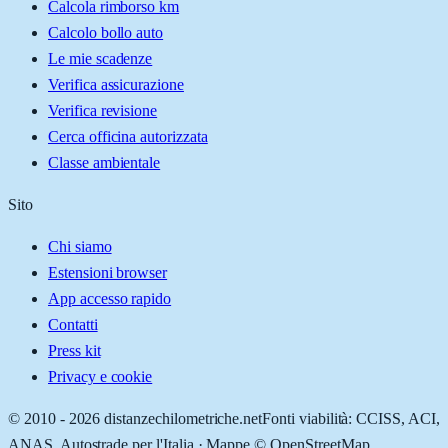
Calcola rimborso km
Calcolo bollo auto
Le mie scadenze
Verifica assicurazione
Verifica revisione
Cerca officina autorizzata
Classe ambientale
Sito
Chi siamo
Estensioni browser
App accesso rapido
Contatti
Press kit
Privacy e cookie
© 2010 -
2026
distanzechilometriche.net
Fonti viabilità: CCISS, ACI,
ANAS, Autostrade per l'Italia · Mappe © OpenStreetMap