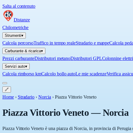
Salta al contenuto
Distanze
Chilometriche
Strumenti
▾
Calcola percorso
Traffico in tempo reale
Stradario e mappe
Calcola ped
Carburante & ricarica
▾
Prezzi carburante
Distributori metano
Distributori GPL
Colonnine elettr
Servizi auto
▾
Calcola rimborso km
Calcolo bollo auto
Le mie scadenze
Verifica assic
🔗
Home
›
Stradario
›
Norcia
›
Piazza Vittorio Veneto
Piazza Vittorio Veneto
—
Norcia
Piazza Vittorio Veneto è una piazza di Norcia, in provincia di Perugia 