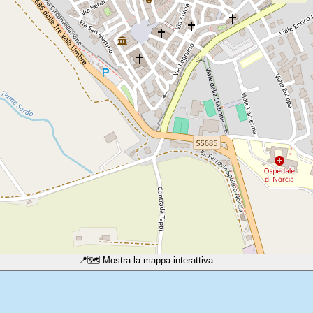
📍
🗺️ Mostra la mappa interattiva