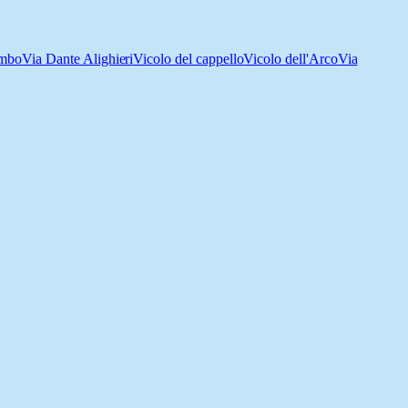
ombo
Via Dante Alighieri
Vicolo del cappello
Vicolo dell'Arco
Via