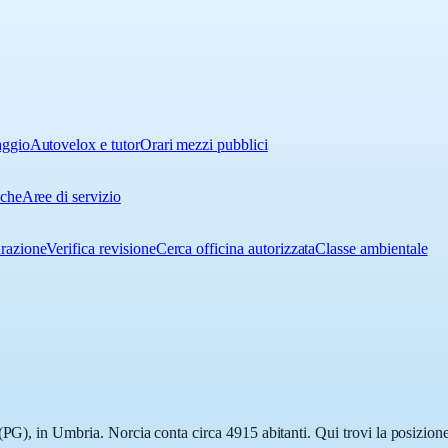
aggio
Autovelox e tutor
Orari mezzi pubblici
iche
Aree di servizio
urazione
Verifica revisione
Cerca officina autorizzata
Classe ambientale
(PG), in Umbria. Norcia conta circa 4915 abitanti. Qui trovi la posizione