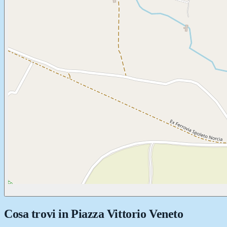
Cosa trovi in
Piazza Vittorio Veneto