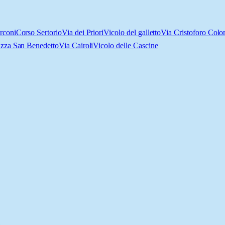
rconi
Corso Sertorio
Via dei Priori
Vicolo del galletto
Via Cristoforo Col
azza San Benedetto
Via Cairoli
Vicolo delle Cascine