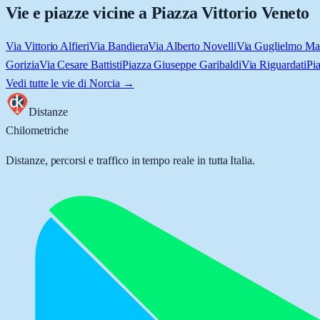
Vie e piazze vicine a
Piazza Vittorio Veneto
Via Vittorio Alfieri
Via Bandiera
Via Alberto Novelli
Via Guglielmo Ma
Gorizia
Via Cesare Battisti
Piazza Giuseppe Garibaldi
Via Riguardati
Pi
Vedi tutte le vie di
Norcia
→
Distanze
Chilometriche
Distanze, percorsi e traffico in tempo reale in tutta Italia.