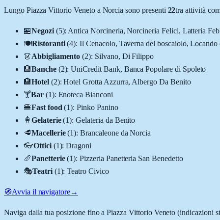
Lungo
Piazza Vittorio Veneto
a
Norcia
sono presenti
22
tra attività c
🏪
Negozi
(
5
)
:
Antica Norcineria, Norcineria Felici, Latteria Fe
🍽️
Ristoranti
(
4
)
:
Il Cenacolo, Taverna del boscaiolo, Locando d
👗
Abbigliamento
(
2
)
:
Silvano, Di Filippo
🏦
Banche
(
2
)
:
UniCredit Bank, Banca Popolare di Spoleto
🏨
Hotel
(
2
)
:
Hotel Grotta Azzurra, Albergo Da Benito
🍸
Bar
(
1
)
:
Enoteca Bianconi
🍔
Fast food
(
1
)
:
Pinko Panino
🍦
Gelaterie
(
1
)
:
Gelateria da Benito
🥩
Macellerie
(
1
)
:
Brancaleone da Norcia
👓
Ottici
(
1
)
:
Dragoni
🥖
Panetterie
(
1
)
:
Pizzeria Panetteria San Benedetto
🎭
Teatri
(
1
)
:
Teatro Civico
🧭
Avvia il navigatore
→
Naviga dalla tua posizione fino a
Piazza Vittorio Veneto
(indicazioni s