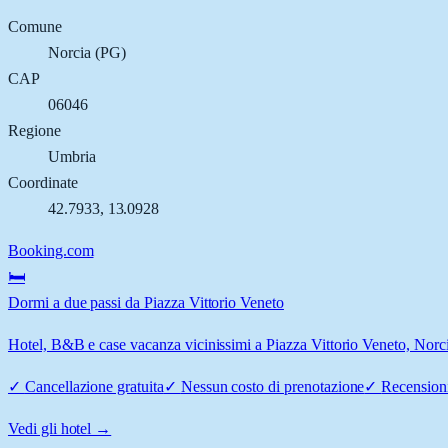
Comune
Norcia
(
PG
)
CAP
06046
Regione
Umbria
Coordinate
42.7933
,
13.0928
Booking.com
🛏️
Dormi a due passi da Piazza Vittorio Veneto
Hotel, B&B e case vacanza vicinissimi a Piazza Vittorio Veneto, Norcia
✓
Cancellazione gratuita
✓
Nessun costo di prenotazione
✓
Recensioni
Vedi gli hotel →