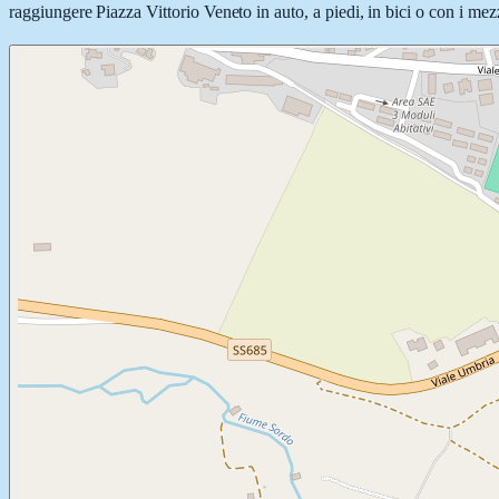
raggiungere Piazza Vittorio Veneto in auto, a piedi, in bici o con i mezz