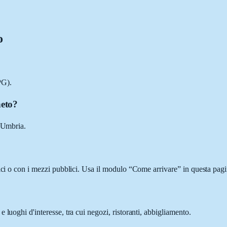
o
PG).
neto?
, Umbria.
ici o con i mezzi pubblici. Usa il modulo “Come arrivare” in questa pagi
luoghi d'interesse, tra cui negozi, ristoranti, abbigliamento.