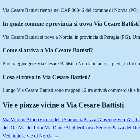
Via Cesare Battisti rientra nel CAP 06046 del comune di Norcia (PG).
In quale comune e provincia si trova Via Cesare Battisti
Via Cesare Battisti si trova a Norcia, in provincia di Perugia (PG), Um
Come si arriva a Via Cesare Battisti?
Puoi raggiungere Via Cesare Battisti a Norcia in auto, a piedi, in bici
Cosa si trova in Via Cesare Battisti?
Lungo Via Cesare Battisti sono mappati 12 tra attività commerciali e luogh
Vie e piazze vicine a
Via Cesare Battisti
Via Vittorio Alfieri
Vicolo della Stamperia
Piazza Giuseppe Verdi
Via G
dell'Oca
Via dei Priori
Via Dante Alighieri
Corso Sertorio
Piazza del D
Vedi tutte le vie di
Norcia
→