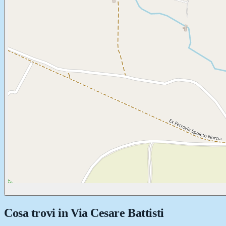
Cosa trovi in
Via Cesare Battisti