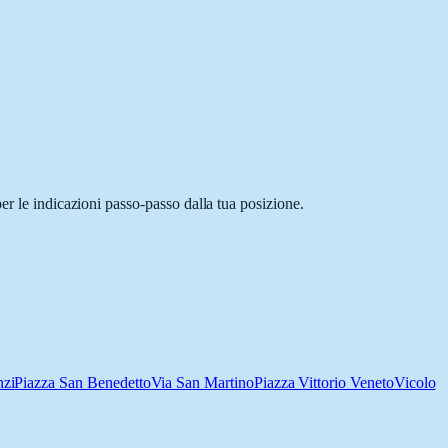
er le indicazioni passo-passo dalla tua posizione.
nzi
Piazza San Benedetto
Via San Martino
Piazza Vittorio Veneto
Vicolo