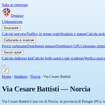
Salta al contenuto
Distanze
Chilometriche
Strumenti
▾
Calcola percorso
Traffico in tempo reale
Stradario e mappe
Calcola ped
Carburante & ricarica
▾
Prezzi carburante
Distributori metano
Distributori GPL
Colonnine elettr
Servizi auto
▾
Calcola rimborso km
Calcolo bollo auto
Le mie scadenze
Verifica assic
🔗
Home
›
Stradario
›
Norcia
›
Via Cesare Battisti
Via Cesare Battisti
—
Norcia
Via Cesare Battisti è una via di Norcia, in provincia di Perugia (PG), 