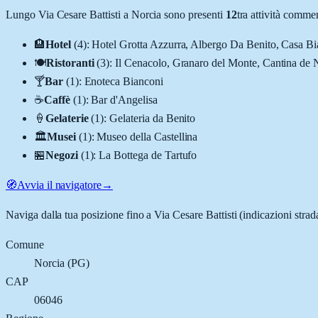
Lungo
Via Cesare Battisti
a
Norcia
sono presenti
12
tra attività comme
🏨
Hotel
(
4
)
:
Hotel Grotta Azzurra, Albergo Da Benito, Casa Bi
🍽️
Ristoranti
(
3
)
:
Il Cenacolo, Granaro del Monte, Cantina de 
🍸
Bar
(
1
)
:
Enoteca Bianconi
☕
Caffè
(
1
)
:
Bar d'Angelisa
🍦
Gelaterie
(
1
)
:
Gelateria da Benito
🏛️
Musei
(
1
)
:
Museo della Castellina
🏪
Negozi
(
1
)
:
La Bottega de Tartufo
🧭
Avvia il navigatore
→
Naviga dalla tua posizione fino a
Via Cesare Battisti
(indicazioni strad
Comune
Norcia
(
PG
)
CAP
06046