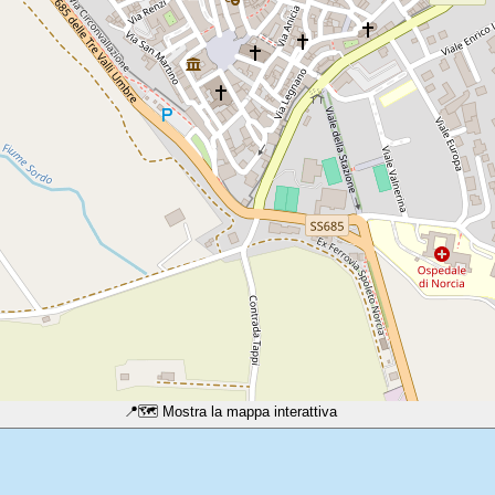
📍
🗺️ Mostra la mappa interattiva