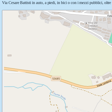
Via Cesare Battisti in auto, a piedi, in bici o con i mezzi pubblici, oltr