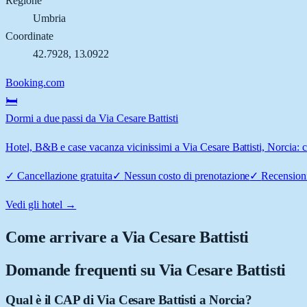
Regione
Umbria
Coordinate
42.7928
,
13.0922
Booking.com
🛏️
Dormi a due passi da Via Cesare Battisti
Hotel, B&B e case vacanza vicinissimi a Via Cesare Battisti, Norcia: co
✓
Cancellazione gratuita
✓
Nessun costo di prenotazione
✓
Recensioni
Vedi gli hotel →
Come arrivare a
Via Cesare Battisti
Domande frequenti su
Via Cesare Battisti
Qual è il CAP di Via Cesare Battisti a Norcia?