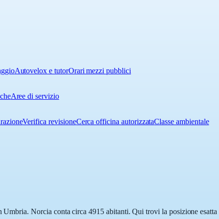
aggio
Autovelox e tutor
Orari mezzi pubblici
iche
Aree di servizio
urazione
Verifica revisione
Cerca officina autorizzata
Classe ambientale
in Umbria. Norcia conta circa 4915 abitanti. Qui trovi la posizione esatt