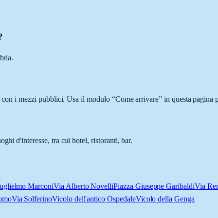
?
bria.
 o con i mezzi pubblici. Usa il modulo “Come arrivare” in questa pagina p
i d'interesse, tra cui hotel, ristoranti, bar.
uglielmo Marconi
Via Alberto Novelli
Piazza Giuseppe Garibaldi
Via Re
uomo
Via Solferino
Vicolo dell'antico Ospedale
Vicolo della Genga