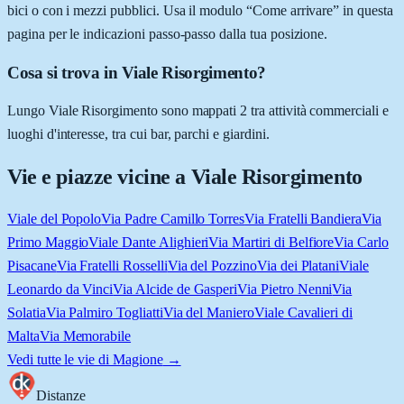
bici o con i mezzi pubblici. Usa il modulo “Come arrivare” in questa
pagina per le indicazioni passo-passo dalla tua posizione.
Cosa si trova in Viale Risorgimento?
Lungo Viale Risorgimento sono mappati 2 tra attività commerciali e
luoghi d'interesse, tra cui bar, parchi e giardini.
Vie e piazze vicine a
Viale Risorgimento
Viale del Popolo
Via Padre Camillo Torres
Via Fratelli Bandiera
Via
Primo Maggio
Viale Dante Alighieri
Via Martiri di Belfiore
Via Carlo
Pisacane
Via Fratelli Rosselli
Via del Pozzino
Via dei Platani
Viale
Leonardo da Vinci
Via Alcide de Gasperi
Via Pietro Nenni
Via
Solatia
Via Palmiro Togliatti
Via del Maniero
Viale Cavalieri di
Malta
Via Memorabile
Vedi tutte le vie di
Magione
→
Distanze