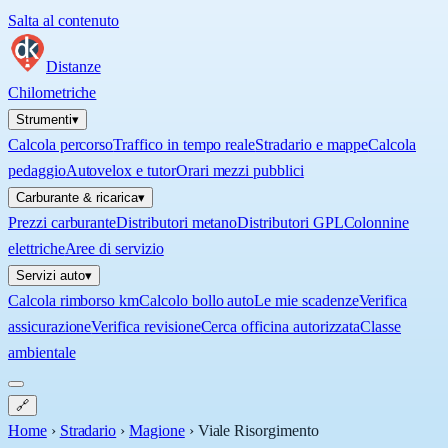
Salta al contenuto
Distanze
Chilometriche
Strumenti
▾
Calcola percorso
Traffico in tempo reale
Stradario e mappe
Calcola
pedaggio
Autovelox e tutor
Orari mezzi pubblici
Carburante & ricarica
▾
Prezzi carburante
Distributori metano
Distributori GPL
Colonnine
elettriche
Aree di servizio
Servizi auto
▾
Calcola rimborso km
Calcolo bollo auto
Le mie scadenze
Verifica
assicurazione
Verifica revisione
Cerca officina autorizzata
Classe
ambientale
🔗
Home
›
Stradario
›
Magione
›
Viale Risorgimento