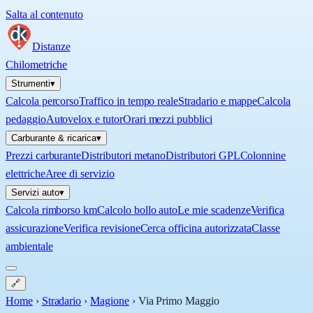
Salta al contenuto
Distanze
Chilometriche
Strumenti
▾
Calcola percorso
Traffico in tempo reale
Stradario e mappe
Calcola
pedaggio
Autovelox e tutor
Orari mezzi pubblici
Carburante & ricarica
▾
Prezzi carburante
Distributori metano
Distributori GPL
Colonnine
elettriche
Aree di servizio
Servizi auto
▾
Calcola rimborso km
Calcolo bollo auto
Le mie scadenze
Verifica
assicurazione
Verifica revisione
Cerca officina autorizzata
Classe
ambientale
🔗
Home
›
Stradario
›
Magione
›
Via Primo Maggio