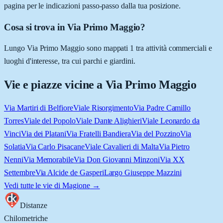
pagina per le indicazioni passo-passo dalla tua posizione.
Cosa si trova in Via Primo Maggio?
Lungo Via Primo Maggio sono mappati 1 tra attività commerciali e
luoghi d'interesse, tra cui parchi e giardini.
Vie e piazze vicine a
Via Primo Maggio
Via Martiri di Belfiore
Viale Risorgimento
Via Padre Camillo
Torres
Viale del Popolo
Viale Dante Alighieri
Viale Leonardo da
Vinci
Via dei Platani
Via Fratelli Bandiera
Via del Pozzino
Via
Solatia
Via Carlo Pisacane
Viale Cavalieri di Malta
Via Pietro
Nenni
Via Memorabile
Via Don Giovanni Minzoni
Via XX
Settembre
Via Alcide de Gasperi
Largo Giuseppe Mazzini
Vedi tutte le vie di
Magione
→
Distanze
Chilometriche