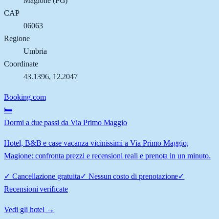
Magione
(
PG
)
CAP
06063
Regione
Umbria
Coordinate
43.1396
,
12.2047
Booking.com
🛏️
Dormi a due passi da Via Primo Maggio
Hotel, B&B e case vacanza vicinissimi a Via Primo Maggio,
Magione: confronta prezzi e recensioni reali e prenota in un minuto.
✓
Cancellazione gratuita
✓
Nessun costo di prenotazione
✓
Recensioni verificate
Vedi gli hotel →