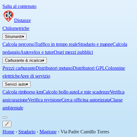
Salta al contenuto
Distanze
Chilometriche
Strumenti
▾
Calcola percorso
Traffico in tempo reale
Stradario e mappe
Calcola
pedaggio
Autovelox e tutor
Orari mezzi pubblici
Carburante & ricarica
▾
Prezzi carburante
Distributori metano
Distributori GPL
Colonnine
elettriche
Aree di servizio
Servizi auto
▾
Calcola rimborso km
Calcolo bollo auto
Le mie scadenze
Verifica
assicurazione
Verifica revisione
Cerca officina autorizzata
Classe
ambientale
🔗
Home
›
Stradario
›
Magione
›
Via Padre Camillo Torres