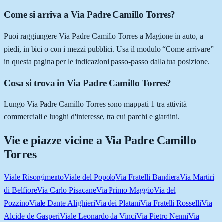
Come si arriva a Via Padre Camillo Torres?
Puoi raggiungere Via Padre Camillo Torres a Magione in auto, a
piedi, in bici o con i mezzi pubblici. Usa il modulo “Come arrivare”
in questa pagina per le indicazioni passo-passo dalla tua posizione.
Cosa si trova in Via Padre Camillo Torres?
Lungo Via Padre Camillo Torres sono mappati 1 tra attività
commerciali e luoghi d'interesse, tra cui parchi e giardini.
Vie e piazze vicine a
Via Padre Camillo
Torres
Viale Risorgimento
Viale del Popolo
Via Fratelli Bandiera
Via Martiri
di Belfiore
Via Carlo Pisacane
Via Primo Maggio
Via del
Pozzino
Viale Dante Alighieri
Via dei Platani
Via Fratelli Rosselli
Via
Alcide de Gasperi
Viale Leonardo da Vinci
Via Pietro Nenni
Via