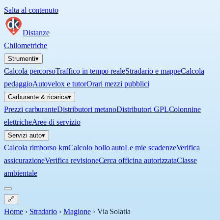
Salta al contenuto
Distanze
Chilometriche
Strumenti
▾
Calcola percorso
Traffico in tempo reale
Stradario e mappe
Calcola
pedaggio
Autovelox e tutor
Orari mezzi pubblici
Carburante & ricarica
▾
Prezzi carburante
Distributori metano
Distributori GPL
Colonnine
elettriche
Aree di servizio
Servizi auto
▾
Calcola rimborso km
Calcolo bollo auto
Le mie scadenze
Verifica
assicurazione
Verifica revisione
Cerca officina autorizzata
Classe
ambientale
🔗
Home
›
Stradario
›
Magione
›
Via Solatia