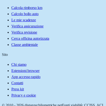
Calcola rimborso km
Calcolo bollo auto
Le mie scadenze
Verifica assicurazione
Verifica revisione
Cerca officina autorizzata
Classe ambientale
Sito
Chi siamo
Estensioni browser
App accesso rapido
Contatti
Press kit
Privacy e cookie
© 2010 -
2026
distanzechilometriche.net
Fonti viabilità: CCISS, ACI,