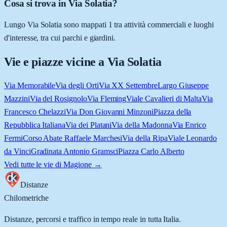
Cosa si trova in Via Solatia?
Lungo Via Solatia sono mappati 1 tra attività commerciali e luoghi
d'interesse, tra cui parchi e giardini.
Vie e piazze vicine a
Via Solatia
Via Memorabile
Via degli Orti
Via XX Settembre
Largo Giuseppe
Mazzini
Via del Rosignolo
Via Fleming
Viale Cavalieri di Malta
Via
Francesco Chelazzi
Via Don Giovanni Minzoni
Piazza della
Repubblica Italiana
Via dei Platani
Via della Madonna
Via Enrico
Fermi
Corso Abate Raffaele Marchesi
Via della Ripa
Viale Leonardo
da Vinci
Gradinata Antonio Gramsci
Piazza Carlo Alberto
Vedi tutte le vie di
Magione
→
Distanze
Chilometriche
Distanze, percorsi e traffico in tempo reale in tutta Italia.