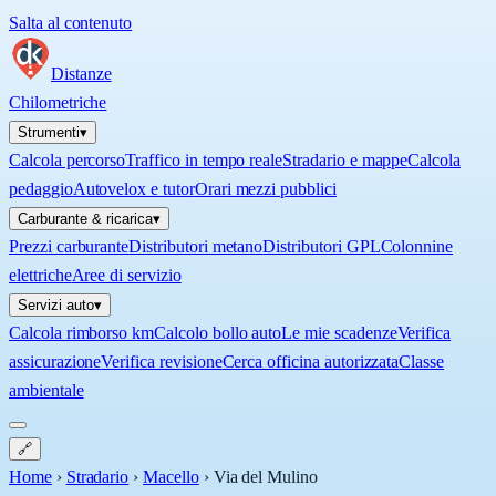
Salta al contenuto
Distanze
Chilometriche
Strumenti
▾
Calcola percorso
Traffico in tempo reale
Stradario e mappe
Calcola
pedaggio
Autovelox e tutor
Orari mezzi pubblici
Carburante & ricarica
▾
Prezzi carburante
Distributori metano
Distributori GPL
Colonnine
elettriche
Aree di servizio
Servizi auto
▾
Calcola rimborso km
Calcolo bollo auto
Le mie scadenze
Verifica
assicurazione
Verifica revisione
Cerca officina autorizzata
Classe
ambientale
🔗
Home
›
Stradario
›
Macello
›
Via del Mulino