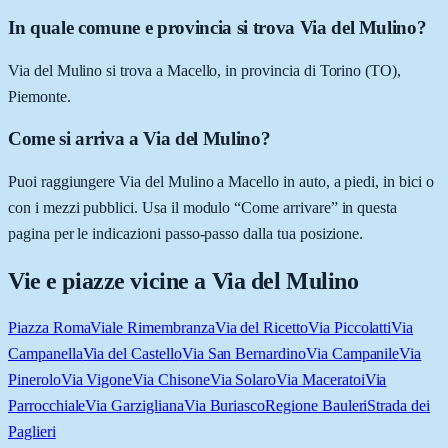
In quale comune e provincia si trova Via del Mulino?
Via del Mulino si trova a Macello, in provincia di Torino (TO),
Piemonte.
Come si arriva a Via del Mulino?
Puoi raggiungere Via del Mulino a Macello in auto, a piedi, in bici o
con i mezzi pubblici. Usa il modulo “Come arrivare” in questa
pagina per le indicazioni passo-passo dalla tua posizione.
Vie e piazze vicine a
Via del Mulino
Piazza Roma
Viale Rimembranza
Via del Ricetto
Via Piccolatti
Via
Campanella
Via del Castello
Via San Bernardino
Via Campanile
Via
Pinerolo
Via Vigone
Via Chisone
Via Solaro
Via Maceratoi
Via
Parrocchiale
Via Garzigliana
Via Buriasco
Regione Bauleri
Strada dei
Paglieri